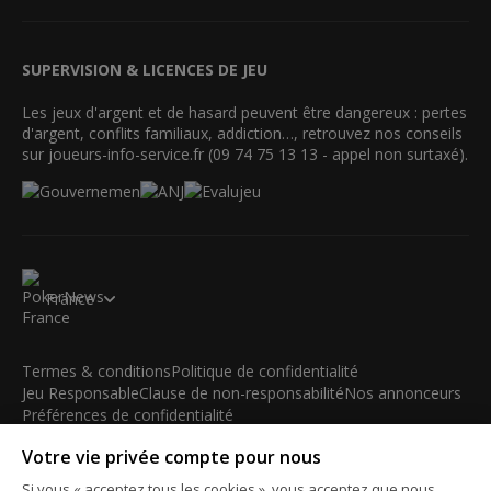
SUPERVISION & LICENCES DE JEU
Les jeux d'argent et de hasard peuvent être dangereux : pertes
d'argent, conflits familiaux, addiction…, retrouvez nos conseils
sur joueurs-info-service.fr (09 74 75 13 13 - appel non surtaxé).
France
Termes & conditions
Politique de confidentialité
Jeu Responsable
Clause de non-responsabilité
Nos annonceurs
Préférences de confidentialité
Votre vie privée compte pour nous
© 2003-2026 iBus Media Limited. Tous droits réservés. Ce
matériel ne peut être reproduit, modifié ou distribué sans
Si vous « acceptez tous les cookies », vous acceptez que nous