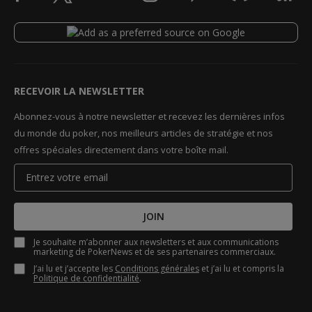
RECEVOIR LA NEWSLETTER
Abonnez-vous à notre newsletter et recevez les dernières infos
du monde du poker, nos meilleurs articles de stratégie et nos
offres spéciales directement dans votre boîte mail.
JOIN
Je souhaite m’abonner aux newsletters et aux communications
marketing de PokerNews et de ses partenaires commerciaux.
J’ai lu et j’accepte les
Conditions générales
et j’ai lu et compris la
Politique de confidentialité
.