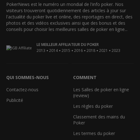
PokerNews est le numéro un mondial de l'info poker. Nos
visiteurs trouveront quotidiennement des articles à jour sur
l'actualité du poker live et online, des reportages en direct, des
photos et des vidéos exclusives ainsi que des bonus et des
conseils pour choisir les meilleures salles de poker en ligne...
LE MEILLEUR AFFILIATEUR DU POKER
•
•
•
•
•
•
2013
2014
2015
2016
2018
2021
2023
QUI SOMMES-NOUS
COMMENT
Contactez-nous
Les Salles de poker en ligne
(review)
Publicité
Les règles du poker
Classement des mains du
Poker
Les termes du poker