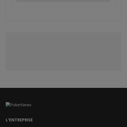
L'ENTREPRISE