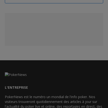
L'ENTREPRISE
PokerNews est le numéro un mondial de l'info poker. Nos
visiteurs trouveront quotidiennement des articles à jour sur
l'actualité du poker live et online, des reportages en direct, des