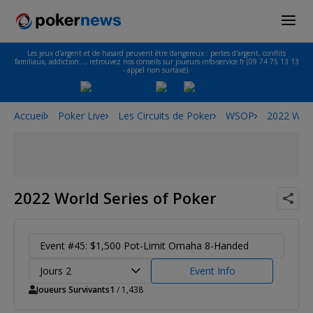
Les jeux d'argent et de hasard peuvent être dangereux : pertes d'argent, conflits
familiaux, addiction…, retrouvez nos conseils sur joueurs-info-service.fr (09 74 75 13 13
- appel non surtaxé).
Accueil
Poker Live
Les Circuits de Poker
WSOP
2022 Worl
2022 World Series of Poker
Event #45: $1,500 Pot-Limit Omaha 8-Handed
Jours 2
Event Info
Joueurs Survivants
1
/ 1,438