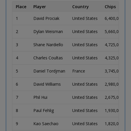
Place
Player
Country
Chips
1
David Prociak
United States
6,400,000
2
Dylan Weisman
United States
5,660,000
3
Shane Nardiello
United States
4,725,000
4
Charles Coultas
United States
4,325,000
5
Daniel Tordjman
France
3,745,000
6
David Williams
United States
2,980,000
7
Phil Hui
United States
2,675,000
8
Paul Fehlig
United States
1,930,000
9
Kao Saechao
United States
1,820,000