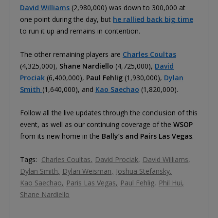
David Williams
(2,980,000) was down to 300,000 at
one point during the day, but
he rallied back big time
to run it up and remains in contention.
The other remaining players are
Charles Coultas
(4,325,000),
Shane Nardiello
(4,725,000),
David
Prociak
(6,400,000),
Paul Fehlig
(1,930,000),
Dylan
Smith
(1,640,000), and
Kao Saechao
(1,820,000).
Follow all the live updates through the conclusion of this
event, as well as our continuing coverage of the
WSOP
from its new home in the
Bally’s and Pairs Las Vegas
.
Tags:
Charles Coultas
David Prociak
David Williams
Dylan Smith
Dylan Weisman
Joshua Stefansky
Kao Saechao
Paris Las Vegas
Paul Fehlig
Phil Hui
Shane Nardiello