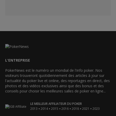
L'ENTREPRISE
PokerNews est le numéro un mondial de l'info poker. Nos
visiteurs trouveront quotidiennement des articles à jour sur
l'actualité du poker live et online, des reportages en direct, des
photos et des vidéos exclusives ainsi que des bonus et des
conseils pour choisir les meilleures salles de poker en ligne...
LE MEILLEUR AFFILIATEUR DU POKER
•
•
•
•
•
•
2013
2014
2015
2016
2018
2021
2023