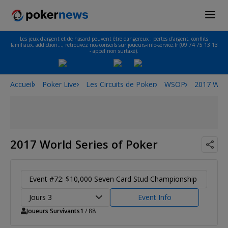
Les jeux d'argent et de hasard peuvent être dangereux : pertes d'argent, conflits
familiaux, addiction…, retrouvez nos conseils sur joueurs-info-service.fr (09 74 75 13 13
- appel non surtaxé).
Accueil
Poker Live
Les Circuits de Poker
WSOP
2017 Worl
2017 World Series of Poker
Event #72: $10,000 Seven Card Stud Championship
Jours 3
Event Info
Joueurs Survivants
1
/ 88