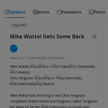
Updates
Jetons
Paiements
Photo
10 Jui 2017
Mike Wattel Gets Some Back
Niveau 25 : 12,000/240,000, 30,000 ante
Mike Wattel:
/
Chris Ferguson:
/
Mike Wattel was the bring in and Chris Ferguson
completed. Wattel raised and Ferguson called. Ferguson
bet when he hit the
on fourth and