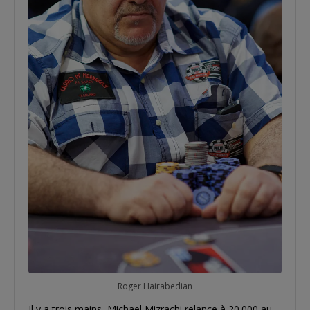
Roger Hairabedian
Il y a trois mains, Michael Mizrachi relance à 20.000 au