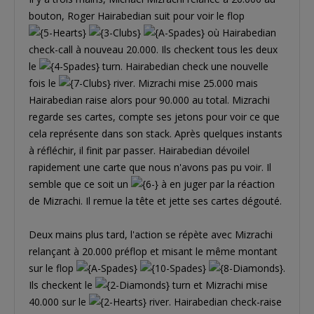
bouton, Roger Hairabedian suit pour voir le flop
où Hairabedian
check-call à nouveau 20.000. Ils checkent tous les deux
le
turn. Hairabedian check une nouvelle
fois le
river. Mizrachi mise 25.000 mais
Hairabedian raise alors pour 90.000 au total. Mizrachi
regarde ses cartes, compte ses jetons pour voir ce que
cela représente dans son stack. Après quelques instants
à réfléchir, il finit par passer. Hairabedian dévoilel
rapidement une carte que nous n'avons pas pu voir. Il
semble que ce soit un
à en juger par la réaction
de Mizrachi. Il remue la tête et jette ses cartes dégouté.
Deux mains plus tard, l'action se répète avec Mizrachi
relançant à 20.000 préflop et misant le même montant
sur le flop
.
Ils checkent le
turn et Mizrachi mise
40.000 sur le
river. Hairabedian check-raise