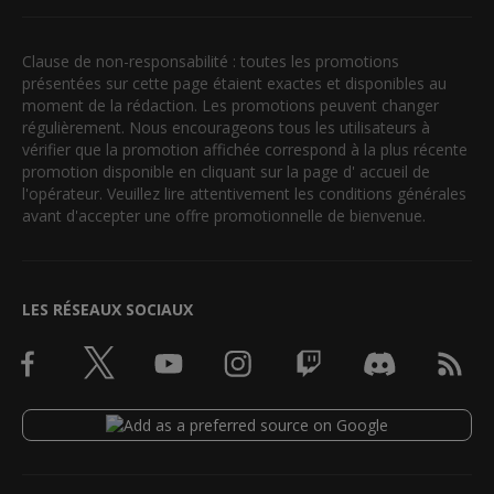
Clause de non-responsabilité : toutes les promotions
présentées sur cette page étaient exactes et disponibles au
moment de la rédaction. Les promotions peuvent changer
régulièrement. Nous encourageons tous les utilisateurs à
vérifier que la promotion affichée correspond à la plus récente
promotion disponible en cliquant sur la page d' accueil de
l'opérateur. Veuillez lire attentivement les conditions générales
avant d'accepter une offre promotionnelle de bienvenue.
LES RÉSEAUX SOCIAUX