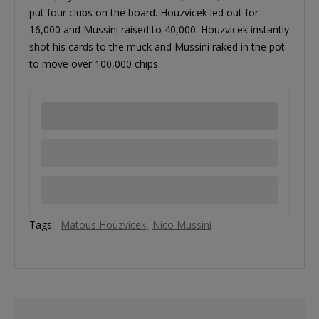
put four clubs on the board. Houzvicek led out for
16,000 and Mussini raised to 40,000. Houzvicek instantly
shot his cards to the muck and Mussini raked in the pot
to move over 100,000 chips.
Tags:
Matous Houzvicek
Nico Mussini