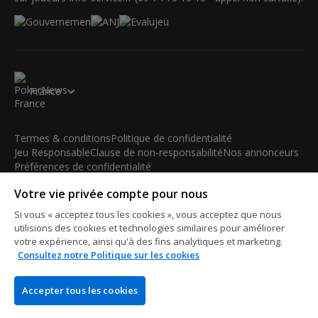
France
Termes & conditions
Politique de confidentialité
Jeu Responsable
Clause de non-responsabilité
Nos annonceurs
Préférences de confidentialité
Votre vie privée compte pour nous
© 2003-2026 iBus Media Limited. Tous droits réservés. Ce
matériel ne peut être reproduit, modifié ou distribué sans
Si vous « acceptez tous les cookies », vous acceptez que nous
l'accord écrit et la permission officielle du détenteur des droits.
utilisions des cookies et technologies similaires pour améliorer
iBus Media Limited, 33-37 Athol Street IM1 1LB -Douglas -Isle
votre expérience, ainsi qu'à des fins analytiques et marketing.
Consultez notre Politique sur les cookies
of Man
Accepter tous les cookies