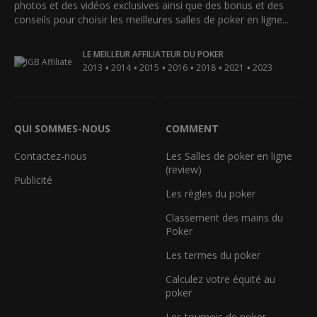
photos et des vidéos exclusives ainsi que des bonus et des
conseils pour choisir les meilleures salles de poker en ligne...
LE MEILLEUR AFFILIATEUR DU POKER
•
•
•
•
•
•
2013
2014
2015
2016
2018
2021
2023
QUI SOMMES-NOUS
COMMENT
Contactez-nous
Les Salles de poker en ligne
(review)
Publicité
Les règles du poker
Classement des mains du
Poker
Les termes du poker
Calculez votre équité au
poker
Les tournois de poker