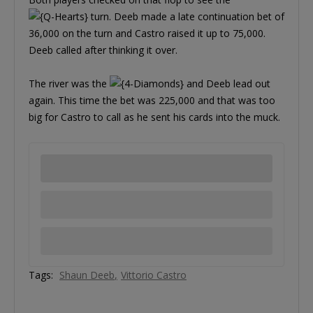
turn. Deeb made a late continuation bet of
36,000 on the turn and Castro raised it up to 75,000.
Deeb called after thinking it over.
The river was the
and Deeb lead out
again. This time the bet was 225,000 and that was too
big for Castro to call as he sent his cards into the muck.
Tags:
Shaun Deeb
Vittorio Castro