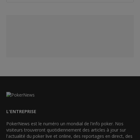
L'ENTREPRISE
PokerNews est le numéro un mondial de l'info poker. Nos
visiteurs trouveront quotidiennement des articles à jour sur
l'actualité du poker live et online, des reportages en direct, des