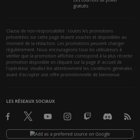
gratuits
Clause de non-responsabilité : toutes les promotions
présentées sur cette page étaient exactes et disponibles au
moment de la rédaction. Les promotions peuvent changer
régulièrement. Nous encourageons tous les utilisateurs à
vérifier que la promotion affichée correspond à la plus récente
promotion disponible en cliquant sur la page d' accueil de
l'opérateur. Veuillez lire attentivement les conditions générales
avant d'accepter une offre promotionnelle de bienvenue.
LES RÉSEAUX SOCIAUX