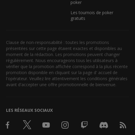
poker
Les tournois de poker
gratuits
Clause de non-responsabilité : toutes les promotions
présentées sur cette page étaient exactes et disponibles au
moment de la rédaction. Les promotions peuvent changer
régulièrement. Nous encourageons tous les utilisateurs à
vérifier que la promotion affichée correspond à la plus récente
promotion disponible en cliquant sur la page d' accueil de
l'opérateur. Veuillez lire attentivement les conditions générales
avant d'accepter une offre promotionnelle de bienvenue.
LES RÉSEAUX SOCIAUX