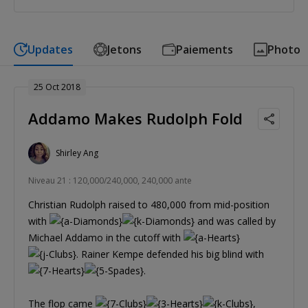
Updates
Jetons
Paiements
Photo
25 Oct 2018
Addamo Makes Rudolph Fold
Shirley Ang
Niveau 21 : 120,000/240,000, 240,000 ante
Christian Rudolph raised to 480,000 from mid-position
with
and was called by
Michael Addamo in the cutoff with
. Rainer Kempe defended his big blind with
.
The flop came
,