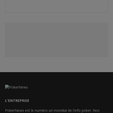
L'ENTREPRISE
PokerNews est le numéro un mondial de l'info poker. Nos