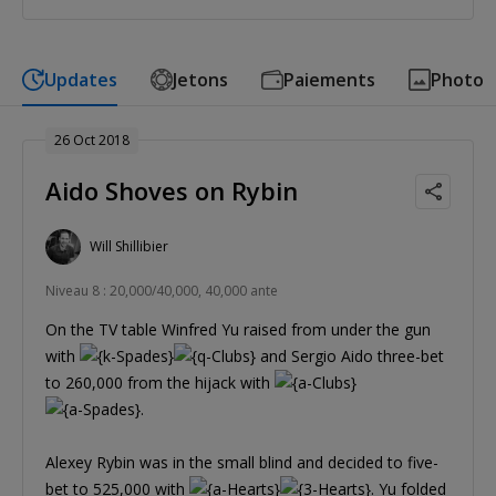
Updates
Jetons
Paiements
Photo
26 Oct 2018
Aido Shoves on Rybin
Will Shillibier
Niveau 8 : 20,000/40,000, 40,000 ante
On the TV table Winfred Yu raised from under the gun
with
and Sergio Aido three-bet
to 260,000 from the hijack with
.
Alexey Rybin was in the small blind and decided to five-
bet to 525,000 with
. Yu folded