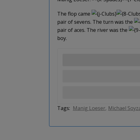
The flop came
pair of sevens. The turn was the
pair of aces. The river was the
boy.
Tags:
Manig Loeser
Michael Soyz