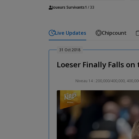
Joueurs Survivants
1
/ 33
Live Updates
Chipcount
31 Oct 2018
Loeser Finally Falls o
Niveau 14 : 200,000/400,000, 400,00