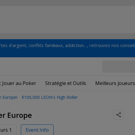
s d'argent, conflits familiaux, addiction…, retrouvez nos conseil
Jouer au Poker
Stratégie et Outils
Meilleurs joueur
r Europe
€100,000 LEON's High Roller
er Europe
ours 1
Event Info