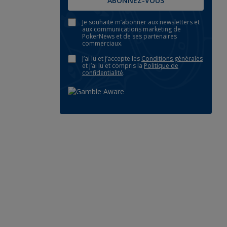
ABONNEZ-VOUS
Je souhaite m’abonner aux newsletters et
aux communications marketing de
PokerNews et de ses partenaires
commerciaux.
J’ai lu et j’accepte les
Conditions générales
et j’ai lu et compris la
Politique de
confidentialité
.