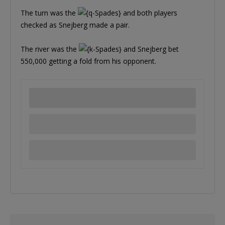
The turn was the
and both players
checked as Snejberg made a pair.
The river was the
and Snejberg bet
550,000 getting a fold from his opponent.