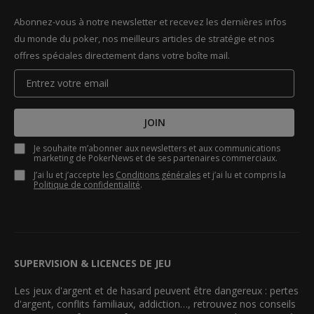
Abonnez-vous à notre newsletter et recevez les dernières infos
du monde du poker, nos meilleurs articles de stratégie et nos
offres spéciales directement dans votre boîte mail.
JOIN
Je souhaite m’abonner aux newsletters et aux communications
marketing de PokerNews et de ses partenaires commerciaux.
J’ai lu et j’accepte les
Conditions générales
et j’ai lu et compris la
Politique de confidentialité
.
SUPERVISION & LICENCES DE JEU
Les jeux d'argent et de hasard peuvent être dangereux : pertes
d'argent, conflits familiaux, addiction…, retrouvez nos conseils