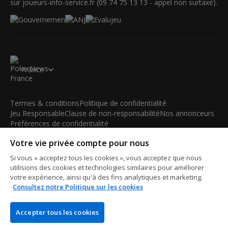
sur joueurs-info-service.fr (09 74 75 13 13 - appel non surtaxé).
France
Termes & conditions
Politique de confidentialité
Jeu Responsable
Clause de non-responsabilité
Nos annonceurs
Préférences de confidentialité
Votre vie privée compte pour nous
© 2003-2026 iBus Media Limited. Tous droits réservés. Ce
matériel ne peut être reproduit, modifié ou distribué sans
Si vous « acceptez tous les cookies », vous acceptez que nous
l'accord écrit et la permission officielle du détenteur des droits.
utilisions des cookies et technologies similaires pour améliorer
iBus Media Limited, 33-37 Athol Street IM1 1LB -Douglas -Isle
votre expérience, ainsi qu'à des fins analytiques et marketing.
Consultez notre Politique sur les cookies
of Man
Accepter tous les cookies