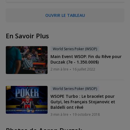
OUVRIR LE TABLEAU
En Savoir Plus
World Series Poker (WSOP)
Main Event WSOP: Fin du Rêve pour
Duczak (7e - 1.350.000$)
2 min à lire
16 juillet 2022
World Series Poker (WSOP)
WSOPE Turbo : Le bracelet pour
Gutyi, les Français Stojanovic et
Baldelli ont rêvé
3 min à lire
19 octobre 2018