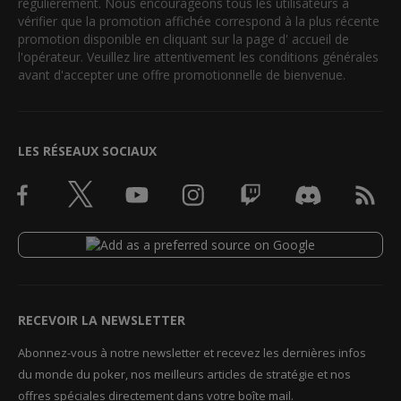
régulièrement. Nous encourageons tous les utilisateurs à
vérifier que la promotion affichée correspond à la plus récente
promotion disponible en cliquant sur la page d' accueil de
l'opérateur. Veuillez lire attentivement les conditions générales
avant d'accepter une offre promotionnelle de bienvenue.
LES RÉSEAUX SOCIAUX
RECEVOIR LA NEWSLETTER
Abonnez-vous à notre newsletter et recevez les dernières infos
du monde du poker, nos meilleurs articles de stratégie et nos
offres spéciales directement dans votre boîte mail.