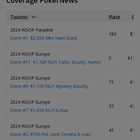
Tournoi
Place
Gai
2024 WSOP Paradise
183
$7,1
Event #1: $2,500 Mini Main Event
2024 WSOP Europe
5
€11,9
Event #11: €1,100 NLH Turbo Bounty Hunter
2024 WSOP Europe
71
€1,3
Event #9: €1,100 NLH Mystery Bounty
2024 WSOP Europe
37
€3,0
Event #7: €1,650 NLH 6-max
2024 WSOP Europe
41
€1,3
Event #2: €550 Pot Limit Omaha 8-max