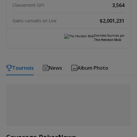
3,564
Classement GPI
$2,001,231
Gains cumulés en Live
Données fournies par
The Hendon Mob
Tournois
News
Album Photo
Coverage PokerNews