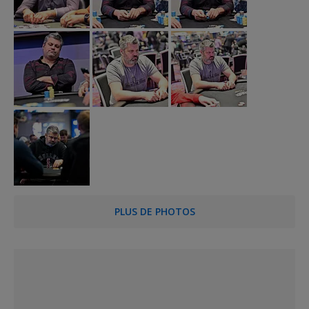
PLUS DE PHOTOS