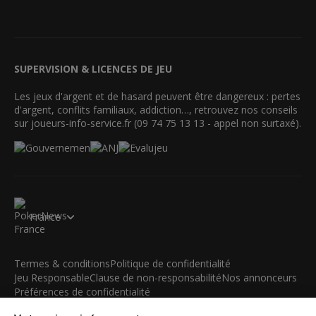
SUPERVISION & LICENCES DE JEU
Les jeux d'argent et de hasard peuvent être dangereux : pertes
d'argent, conflits familiaux, addiction…, retrouvez nos conseils
sur joueurs-info-service.fr (09 74 75 13 13 - appel non surtaxé).
France
Termes & conditions
Politique de confidentialité
Jeu Responsable
Clause de non-responsabilité
Nos annonceurs
Préférences de confidentialité