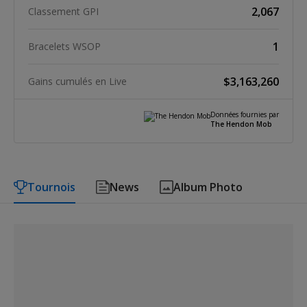
2,067
Classement GPI
1
Bracelets WSOP
$3,163,260
Gains cumulés en Live
Données fournies par
The Hendon Mob
Tournois
News
Album Photo