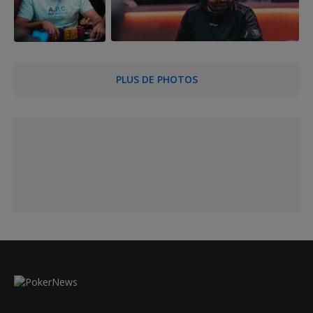
PLUS DE PHOTOS