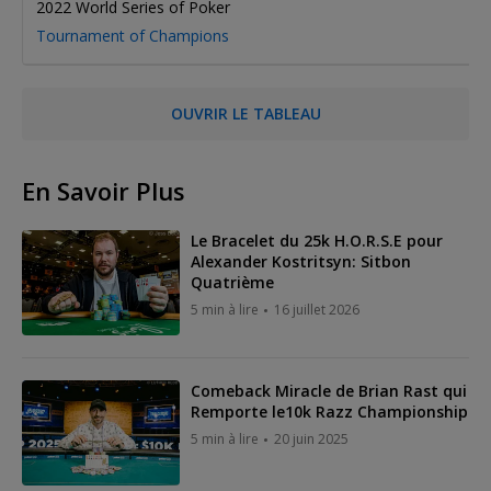
2022 World Series of Poker
Tournament of Champions
OUVRIR LE TABLEAU
En Savoir Plus
Le Bracelet du 25k H.O.R.S.E pour
Alexander Kostritsyn: Sitbon
Quatrième
5 min à lire
16 juillet 2026
Comeback Miracle de Brian Rast qui
Remporte le10k Razz Championship
5 min à lire
20 juin 2025