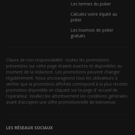
Les termes du poker
Calculez votre équité au
poker
Les tournois de poker
gratuits
Clause de non-responsabilité : toutes les promotions
présentées sur cette page étaient exactes et disponibles au
moment de la rédaction. Les promotions peuvent changer
régulièrement. Nous encourageons tous les utilisateurs à
vérifier que la promotion affichée correspond à la plus récente
promotion disponible en cliquant sur la page d' accueil de
l'opérateur. Veuillez lire attentivement les conditions générales
avant d'accepter une offre promotionnelle de bienvenue.
LES RÉSEAUX SOCIAUX