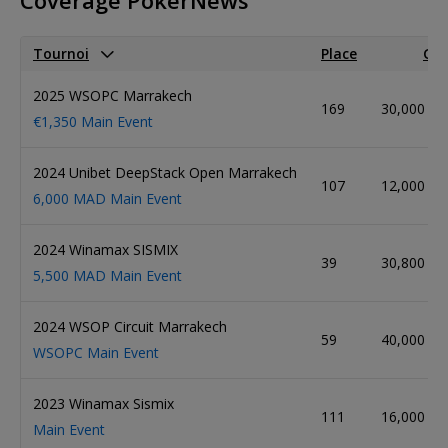
Tournoi
Place
Gai
2025 WSOPC Marrakech
169
30,000 M
€1,350 Main Event
2024 Unibet DeepStack Open Marrakech
107
12,000 M
6,000 MAD Main Event
2024 Winamax SISMIX
39
30,800 M
5,500 MAD Main Event
2024 WSOP Circuit Marrakech
59
40,000 M
WSOPC Main Event
2023 Winamax Sismix
111
16,000 M
Main Event