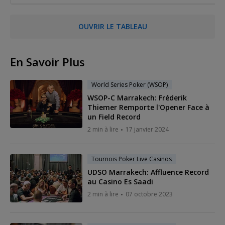
OUVRIR LE TABLEAU
En Savoir Plus
World Series Poker (WSOP)
WSOP-C Marrakech: Fréderik
Thiemer Remporte l'Opener Face à
un Field Record
2 min à lire
17 janvier 2024
Tournois Poker Live Casinos
UDSO Marrakech: Affluence Record
au Casino Es Saadi
2 min à lire
07 octobre 2023