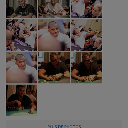
PLUS DE PHOTOS