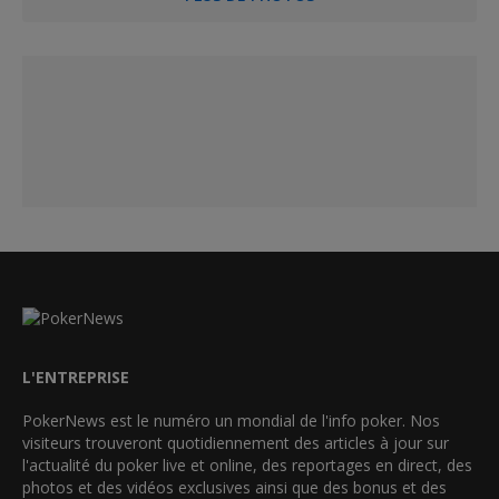
L'ENTREPRISE
PokerNews est le numéro un mondial de l'info poker. Nos
visiteurs trouveront quotidiennement des articles à jour sur
l'actualité du poker live et online, des reportages en direct, des
photos et des vidéos exclusives ainsi que des bonus et des