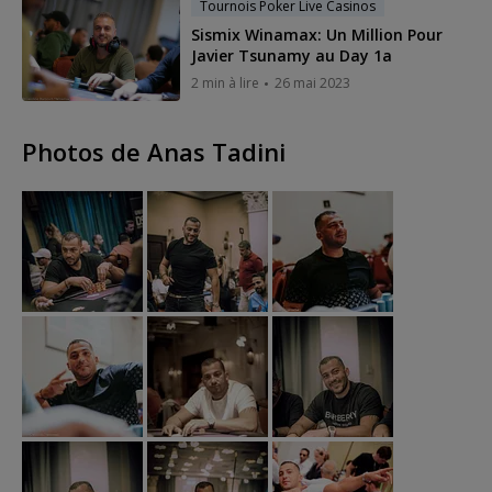
Tournois Poker Live Casinos
Sismix Winamax: Un Million Pour
Javier Tsunamy au Day 1a
2 min à lire
26 mai 2023
Photos de Anas Tadini