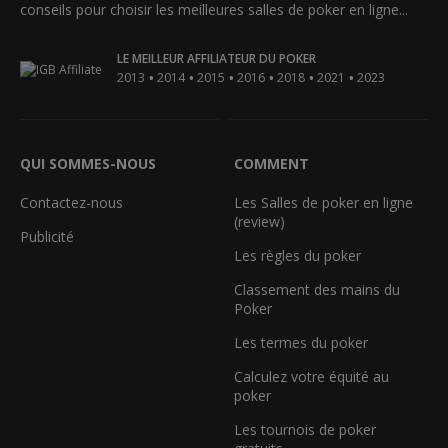
conseils pour choisir les meilleures salles de poker en ligne...
LE MEILLEUR AFFILIATEUR DU POKER
•
•
•
•
•
•
2013
2014
2015
2016
2018
2021
2023
QUI SOMMES-NOUS
COMMENT
Contactez-nous
Les Salles de poker en ligne
(review)
Publicité
Les règles du poker
Classement des mains du
Poker
Les termes du poker
Calculez votre équité au
poker
Les tournois de poker