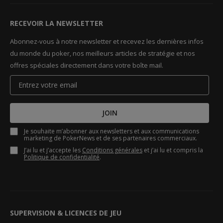
RECEVOIR LA NEWSLETTER
Abonnez-vous à notre newsletter et recevez les dernières infos
du monde du poker, nos meilleurs articles de stratégie et nos
offres spéciales directement dans votre boîte mail.
JOIN
Je souhaite m’abonner aux newsletters et aux communications
marketing de PokerNews et de ses partenaires commerciaux.
J’ai lu et j’accepte les
Conditions générales
et j’ai lu et compris la
Politique de confidentialité
.
SUPERVISION & LICENCES DE JEU