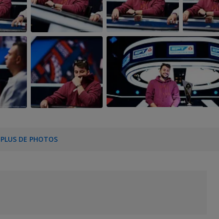
PLUS DE PHOTOS