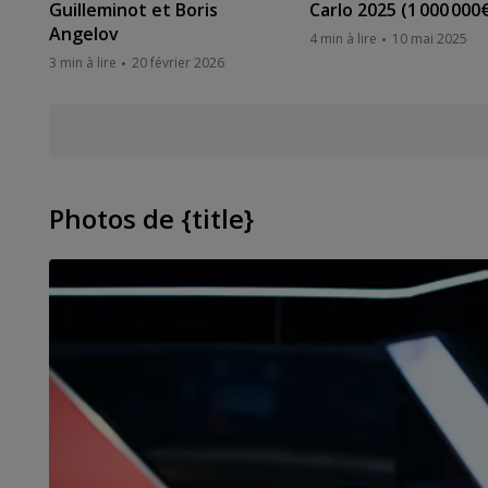
Guilleminot et Boris
Carlo 2025 (1 000 000
Angelov
4 min à lire
10 mai 2025
3 min à lire
20 février 2026
Photos de {title}