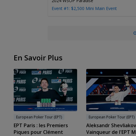
2024 WSOP Paradise
Event #1: $2,500 Mini Main Event
O
En Savoir Plus
European Poker Tour (EPT)
European Poker Tour (EPT)
EPT Paris : les Premiers
Aleksandr Shevliako
Piques pour Clément
Vainqueur de l'EPT 