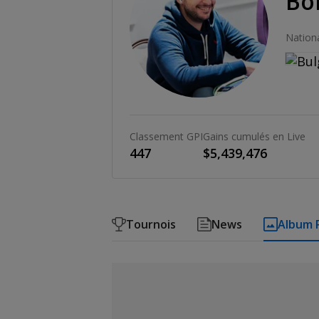
Bo
Nationa
Classement GPI
Gains cumulés en Live
447
$5,439,476
Tournois
News
Album 