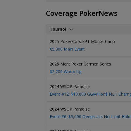
Coverage PokerNews
Tournoi
2025 PokerStars EPT Monte-Carlo
€5,300 Main Event
2025 Merit Poker Carmen Series
$2,200 Warm Up
2024 WSOP Paradise
Event #12: $10,000 GGMillion$ NLH Champ
2024 WSOP Paradise
Event #6: $5,000 Deepstack No-Limit Hol