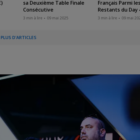
€)
sa Deuxième Table Finale
Français Parmi le
Consécutive
Restants du Day 
3 min à lire
09 mai 2025
3 min à lire
09 mai 20
PLUS D'ARTICLES