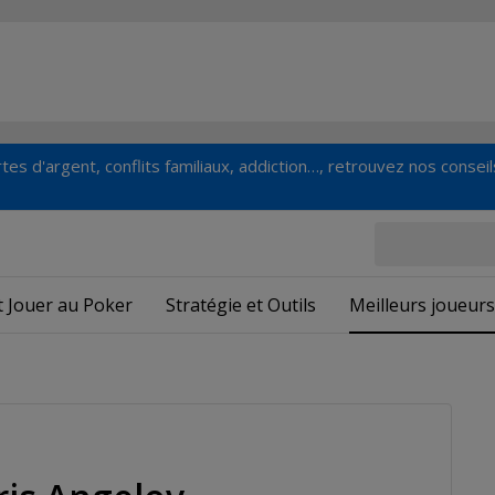
s d'argent, conflits familiaux, addiction…, retrouvez nos conseil
Jouer au Poker
Stratégie et Outils
Meilleurs joueur