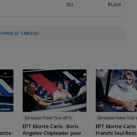
202
$5,630
UVRIR LE TABLEAU
European Poker Tour (EPT)
European Poker Tour (
v
EPT Monte-Carlo : Boris
EPT Monte-Carlo 
Monte-
Angelov Chipleader pour
Franchi Seul Res