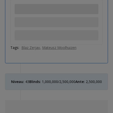
Tags:
Blaz Zerjav
Mateusz Moolhuizen
Niveau:
43
Blinds:
1,000,000/2,500,000
Ante:
2,500,000