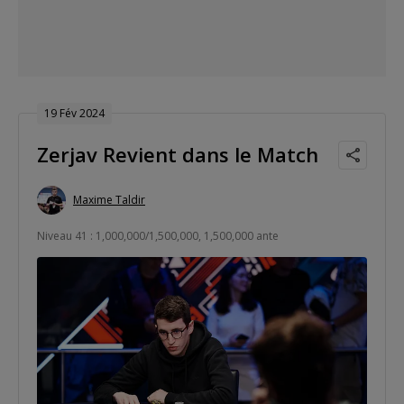
19 Fév 2024
Zerjav Revient dans le Match
Maxime Taldir
Niveau 41 : 1,000,000/1,500,000, 1,500,000 ante