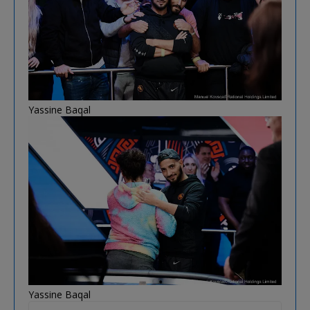
Yassine Baqal
Yassine Baqal