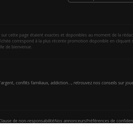
s sur cette page étaient exactes et disponibles au moment de la réd
ichée correspond à la plus récente promotion disponible en cliquant sur
lle de bienvenue.
argent, conflits familiaux, addiction…, retrouvez nos conseils sur jou
Clause de non-responsabilité
Nos annonceurs
Préférences de confident
 ne peut être reproduit, modifié ou distribué sans l'accord écrit et la