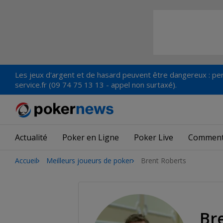
Les jeux d'argent et de hasard peuvent être dangereux : perte
service.fr (09 74 75 13 13 - appel non surtaxé).
Actualité
Poker en Ligne
Poker Live
Comment 
Accueil
Meilleurs joueurs de poker
Brent Roberts
Br