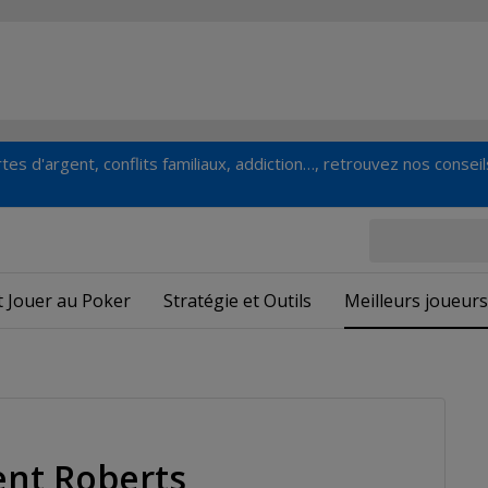
s d'argent, conflits familiaux, addiction…, retrouvez nos conseil
Jouer au Poker
Stratégie et Outils
Meilleurs joueur
ent Roberts