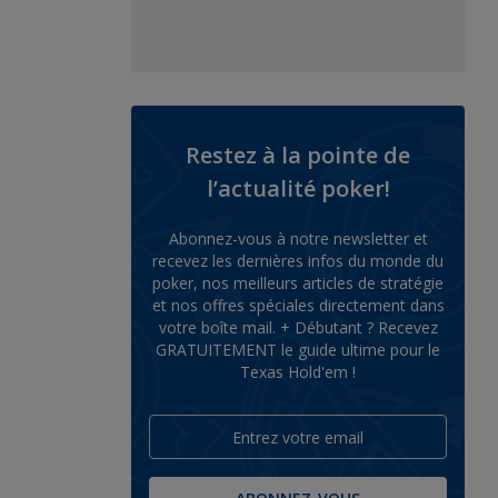
Restez à la pointe de
l’actualité poker!
Abonnez-vous à notre newsletter et
recevez les dernières infos du monde du
poker, nos meilleurs articles de stratégie
et nos offres spéciales directement dans
votre boîte mail. + Débutant ? Recevez
GRATUITEMENT le guide ultime pour le
Texas Hold'em !