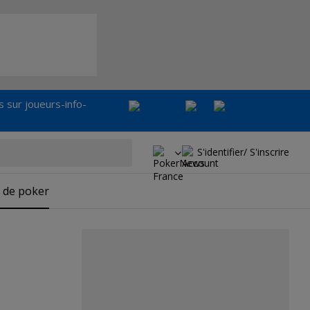
s sur joueurs-info-
S'identifier/ S'inscrire
s de poker