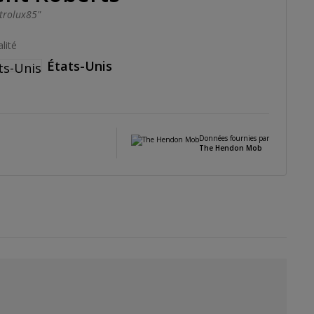
trolux85"
lité
États-Unis
Données fournies par
The Hendon Mob