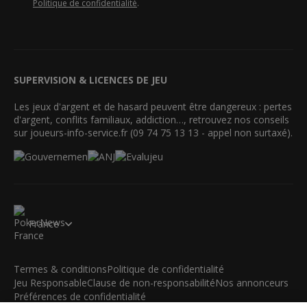
Politique de confidentialité
.
SUPERVISION & LICENCES DE JEU
Les jeux d'argent et de hasard peuvent être dangereux : pertes
d'argent, conflits familiaux, addiction…, retrouvez nos conseils
sur joueurs-info-service.fr (09 74 75 13 13 - appel non surtaxé).
France
Termes & conditions
Politique de confidentialité
Jeu Responsable
Clause de non-responsabilité
Nos annonceurs
Préférences de confidentialité