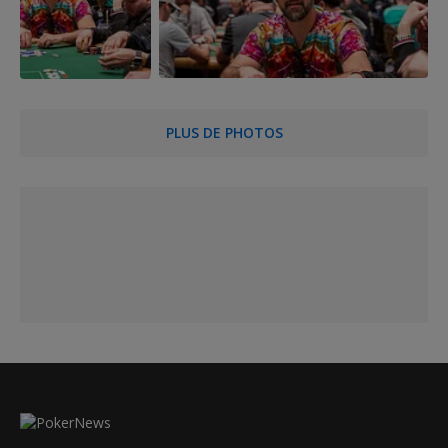
PLUS DE PHOTOS