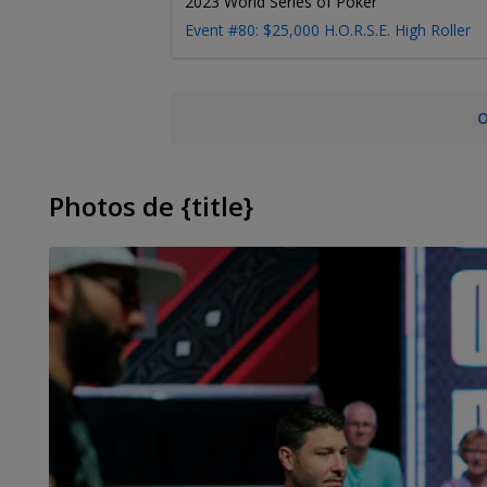
2023 World Series of Poker
Event #80: $25,000 H.O.R.S.E. High Roller
O
Photos de {title}