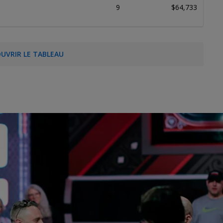
9
$64,733
UVRIR LE TABLEAU