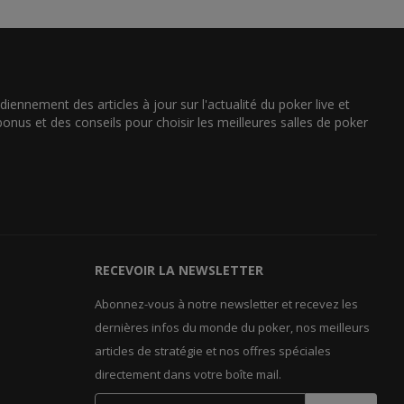
ennement des articles à jour sur l'actualité du poker live et
onus et des conseils pour choisir les meilleures salles de poker
RECEVOIR LA NEWSLETTER
Abonnez-vous à notre newsletter et recevez les
dernières infos du monde du poker, nos meilleurs
articles de stratégie et nos offres spéciales
directement dans votre boîte mail.