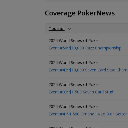
Coverage PokerNews
Tournoi
2024 World Series of Poker
Event #50: $10,000 Razz Championship
2024 World Series of Poker
Event #42: $10,000 Seven Card Stud Cham
2024 World Series of Poker
Event #32: $1,500 Seven Card Stud
2024 World Series of Poker
Event #4: $1,500 Omaha Hi-Lo 8 or Better