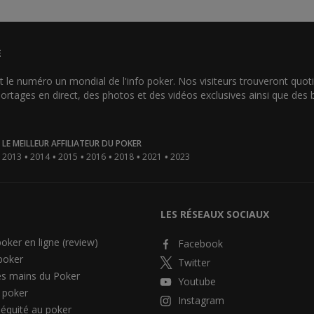
E
le numéro un mondial de l'info poker. Nos visiteurs trouveront quotidi
portages en direct, des photos et des vidéos exclusives ainsi que des b
LE MEILLEUR AFFILIATEUR DU POKER
•
•
•
•
•
•
2013
2014
2015
2016
2018
2021
2023
LES RÉSEAUX SOCIAUX
poker en ligne (review)
Facebook
poker
Twitter
s mains du Poker
Youtube
 poker
Instagram
 équité au poker