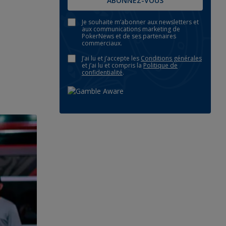
ABONNEZ-VOUS
Je souhaite m’abonner aux newsletters et
aux communications marketing de
PokerNews et de ses partenaires
commerciaux.
J’ai lu et j’accepte les
Conditions générales
et j’ai lu et compris la
Politique de
confidentialité
.