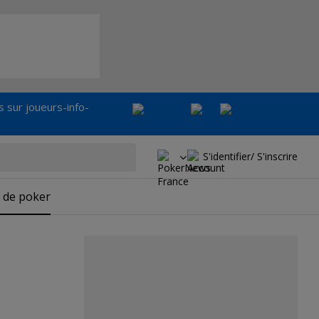
s sur joueurs-info-
S'identifier/ S'inscrire
s de poker