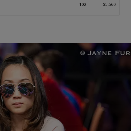
102
$5,560