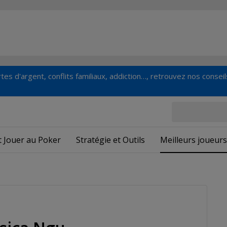
s d'argent, conflits familiaux, addiction…, retrouvez nos conseil
Jouer au Poker
Stratégie et Outils
Meilleurs joueur