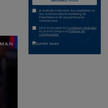
ABONNEZ-VOUS
Je souhaite m’abonner aux newsletters et
aux communications marketing de
PokerNews et de ses partenaires
commerciaux.
J’ai lu et j’accepte les
Conditions générales
et j’ai lu et compris la
Politique de
confidentialité
.