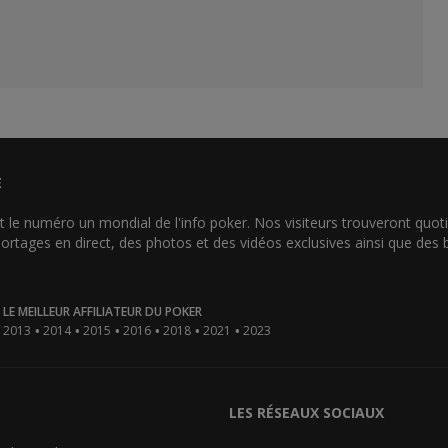
E
le numéro un mondial de l'info poker. Nos visiteurs trouveront quotidi
portages en direct, des photos et des vidéos exclusives ainsi que des b
LE MEILLEUR AFFILIATEUR DU POKER
•
•
•
•
•
•
2013
2014
2015
2016
2018
2021
2023
LES RÉSEAUX SOCIAUX