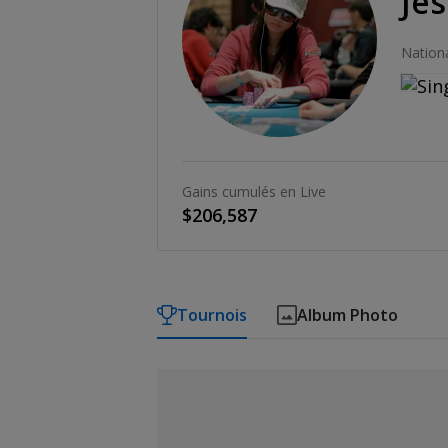
Je
Nationa
Gains cumulés en Live
$206,587
Tournois
Album Photo