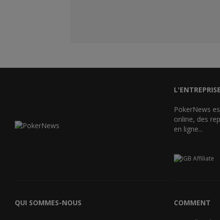
L'ENTREPRIS
PokerNews est 
online, des re
en ligne...
QUI SOMMES-NOUS
COMMENT