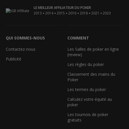
LE MEILLEUR AFFILIATEUR DU POKER
•
•
•
•
•
•
2013
2014
2015
2016
2018
2021
2023
QUI SOMMES-NOUS
COMMENT
Contactez-nous
Les Salles de poker en ligne
(review)
Publicité
Les règles du poker
Classement des mains du
Poker
Les termes du poker
Calculez votre équité au
poker
Les tournois de poker
gratuits