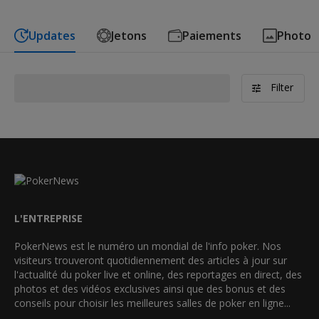
Updates
Jetons
Paiements
Photo
Filter
L'ENTREPRISE
PokerNews est le numéro un mondial de l'info poker. Nos
visiteurs trouveront quotidiennement des articles à jour sur
l'actualité du poker live et online, des reportages en direct, des
photos et des vidéos exclusives ainsi que des bonus et des
conseils pour choisir les meilleures salles de poker en ligne...