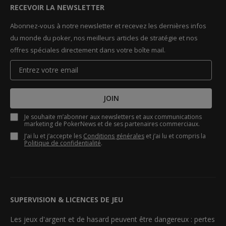
RECEVOIR LA NEWSLETTER
Abonnez-vous à notre newsletter et recevez les dernières infos
du monde du poker, nos meilleurs articles de stratégie et nos
offres spéciales directement dans votre boîte mail.
JOIN
Je souhaite m’abonner aux newsletters et aux communications
marketing de PokerNews et de ses partenaires commerciaux.
J’ai lu et j’accepte les
Conditions générales
et j’ai lu et compris la
Politique de confidentialité
.
SUPERVISION & LICENCES DE JEU
Les jeux d'argent et de hasard peuvent être dangereux : pertes