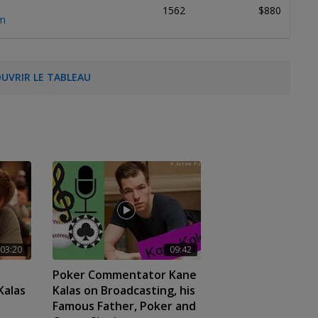
1562
$880
em
UVRIR LE TABLEAU
03:20
09:42
Poker Commentator Kane
Kalas
Kalas on Broadcasting, his
Famous Father, Poker and