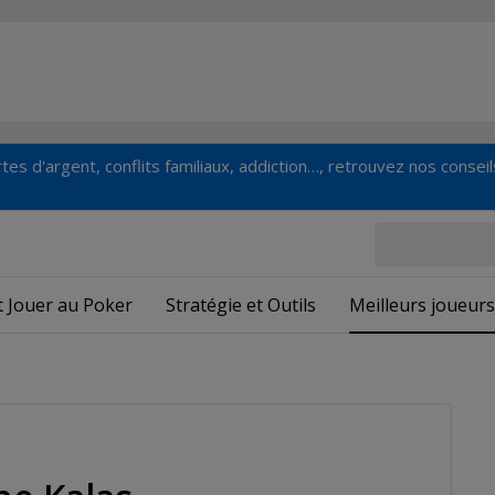
s d'argent, conflits familiaux, addiction…, retrouvez nos conseil
Jouer au Poker
Stratégie et Outils
Meilleurs joueur