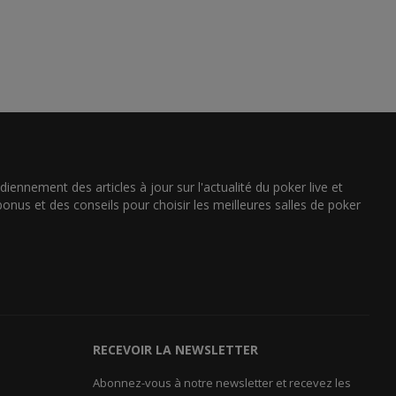
ennement des articles à jour sur l'actualité du poker live et
onus et des conseils pour choisir les meilleures salles de poker
RECEVOIR LA NEWSLETTER
Abonnez-vous à notre newsletter et recevez les