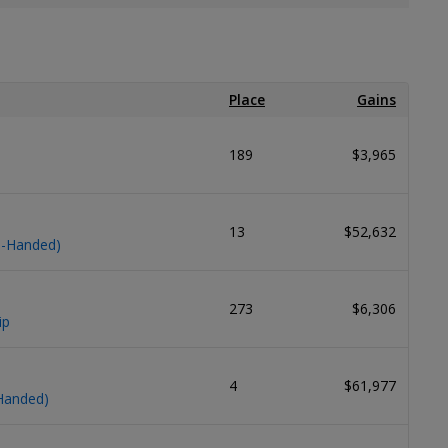
Place
Gains
189
$3,965
13
$52,632
(8-Handed)
273
$6,306
ip
4
$61,977
-Handed)