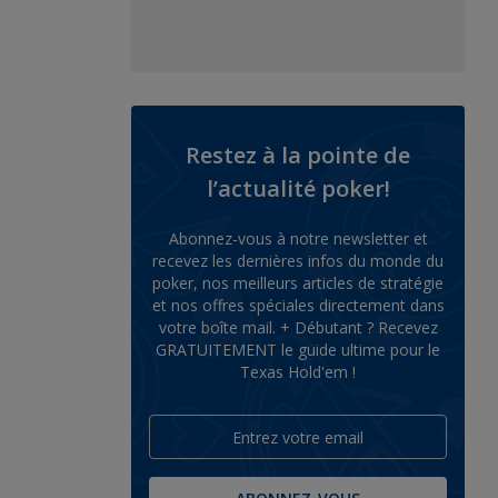
Restez à la pointe de
l’actualité poker!
Abonnez-vous à notre newsletter et
recevez les dernières infos du monde du
poker, nos meilleurs articles de stratégie
et nos offres spéciales directement dans
votre boîte mail. + Débutant ? Recevez
GRATUITEMENT le guide ultime pour le
Texas Hold'em !