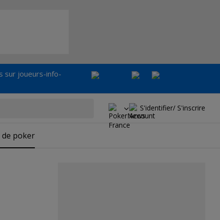
s sur joueurs-info-
S'identifier/ S'inscrire
s de poker