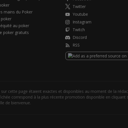
poker
Twitter
s mains du Poker
Youtube
 poker
Instagram
 équité au poker
Twitch
e poker gratuits
Discord
RSS
s sur cette page étaient exactes et disponibles au moment de la réd
ichée correspond à la plus récente promotion disponible en cliquant sur
lle de bienvenue.