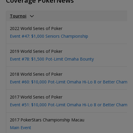
Tournoi
2022 World Series of Poker
Event #47: $1,000 Seniors Championship
2019 World Series of Poker
Event #78: $1,500 Pot-Limit Omaha Bounty
2018 World Series of Poker
Event #60: $10,000 Pot-Limit Omaha Hi-Lo 8 or Better Champi
2017 World Series of Poker
Event #51: $10,000 Pot-Limit Omaha Hi-Lo 8 or Better Champi
2017 PokerStars Championship Macau
Main Event