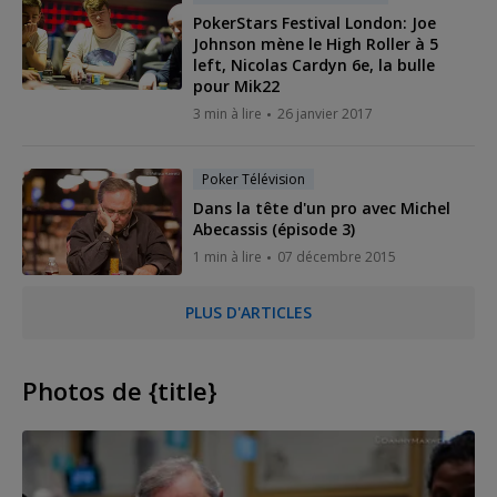
PokerStars Festival London: Joe
Johnson mène le High Roller à 5
left, Nicolas Cardyn 6e, la bulle
pour Mik22
3 min à lire
26 janvier 2017
Poker Télévision
Dans la tête d'un pro avec Michel
Abecassis (épisode 3)
1 min à lire
07 décembre 2015
PLUS D'ARTICLES
Photos de {title}