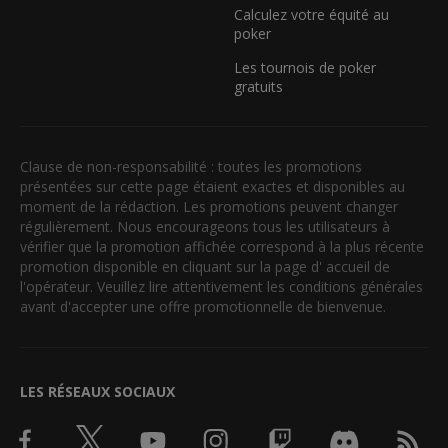
Calculez votre équité au
poker
Les tournois de poker
gratuits
Clause de non-responsabilité : toutes les promotions
présentées sur cette page étaient exactes et disponibles au
moment de la rédaction. Les promotions peuvent changer
régulièrement. Nous encourageons tous les utilisateurs à
vérifier que la promotion affichée correspond à la plus récente
promotion disponible en cliquant sur la page d' accueil de
l'opérateur. Veuillez lire attentivement les conditions générales
avant d'accepter une offre promotionnelle de bienvenue.
LES RÉSEAUX SOCIAUX