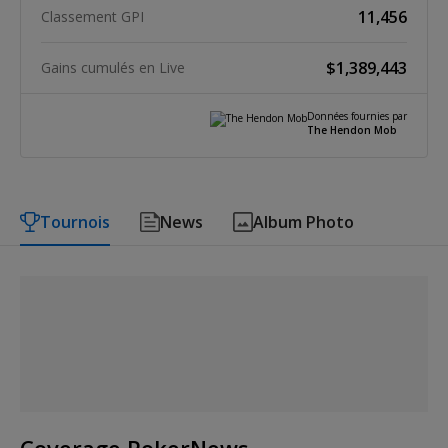
11,456
Classement GPI
$1,389,443
Gains cumulés en Live
Données fournies par
The Hendon Mob
Tournois
News
Album Photo
Coverage PokerNews