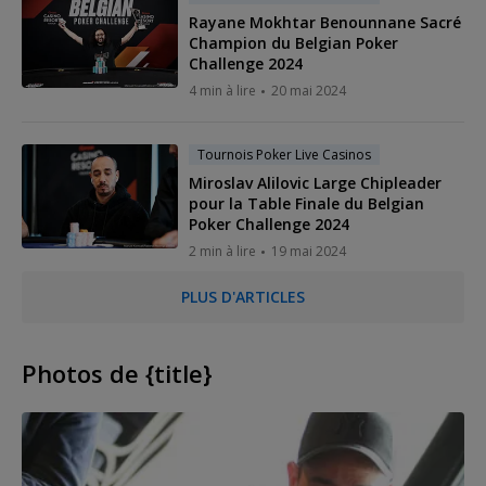
Rayane Mokhtar Benounnane Sacré
Champion du Belgian Poker
Challenge 2024
4 min à lire
20 mai 2024
Tournois Poker Live Casinos
Miroslav Alilovic Large Chipleader
pour la Table Finale du Belgian
Poker Challenge 2024
2 min à lire
19 mai 2024
PLUS D'ARTICLES
Photos de {title}