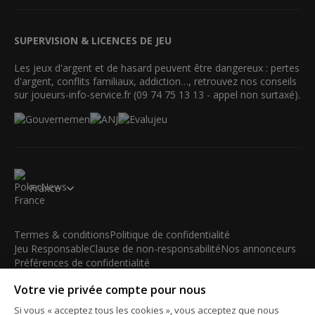
SUPERVISION & LICENCES DE JEU
Les jeux d'argent et de hasard peuvent être dangereux : pertes
d'argent, conflits familiaux, addiction…, retrouvez nos conseils
sur joueurs-info-service.fr (09 74 75 13 13 - appel non surtaxé).
France
Termes & conditions
Politique de confidentialité
Jeu Responsable
Clause de non-responsabilité
Nos annonceurs
Préférences de confidentialité
Votre vie privée compte pour nous
© 2003-2026 iBus Media Limited. Tous droits réservés. Ce
matériel ne peut être reproduit, modifié ou distribué sans
Si vous « acceptez tous les cookies », vous acceptez que nous