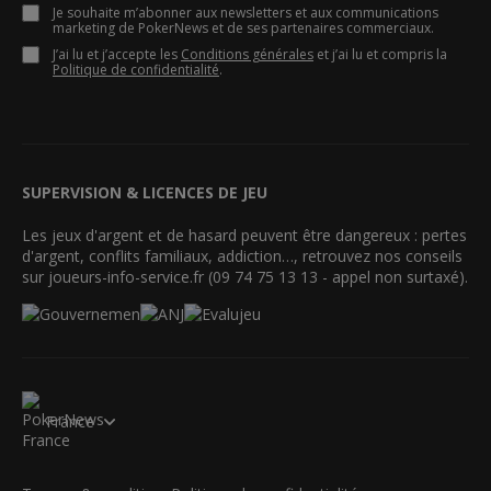
Je souhaite m’abonner aux newsletters et aux communications
marketing de PokerNews et de ses partenaires commerciaux.
J’ai lu et j’accepte les
Conditions générales
et j’ai lu et compris la
Politique de confidentialité
.
SUPERVISION & LICENCES DE JEU
Les jeux d'argent et de hasard peuvent être dangereux : pertes
d'argent, conflits familiaux, addiction…, retrouvez nos conseils
sur joueurs-info-service.fr (09 74 75 13 13 - appel non surtaxé).
France