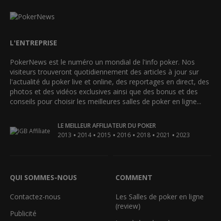
L'ENTREPRISE
PokerNews est le numéro un mondial de l'info poker. Nos
visiteurs trouveront quotidiennement des articles à jour sur
l'actualité du poker live et online, des reportages en direct, des
photos et des vidéos exclusives ainsi que des bonus et des
conseils pour choisir les meilleures salles de poker en ligne...
LE MEILLEUR AFFILIATEUR DU POKER
•
•
•
•
•
•
2013
2014
2015
2016
2018
2021
2023
QUI SOMMES-NOUS
COMMENT
Contactez-nous
Les Salles de poker en ligne
(review)
Publicité