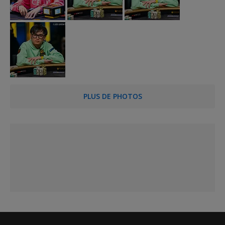
PLUS DE PHOTOS