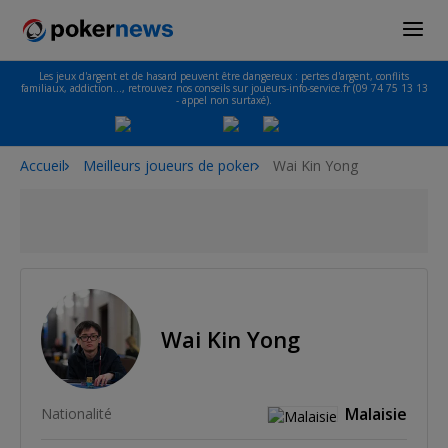
Les jeux d'argent et de hasard peuvent être dangereux : pertes d'argent, conflits
familiaux, addiction…, retrouvez nos conseils sur joueurs-info-service.fr (09 74 75 13 13
- appel non surtaxé).
Accueil
Meilleurs joueurs de poker
Wai Kin Yong
Wai Kin Yong
Malaisie
Nationalité