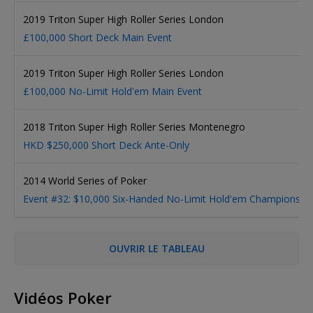
2019 Triton Super High Roller Series London
£100,000 Short Deck Main Event
2019 Triton Super High Roller Series London
£100,000 No-Limit Hold'em Main Event
2018 Triton Super High Roller Series Montenegro
HKD $250,000 Short Deck Ante-Only
2014 World Series of Poker
Event #32: $10,000 Six-Handed No-Limit Hold'em Championshi
OUVRIR LE TABLEAU
Vidéos Poker