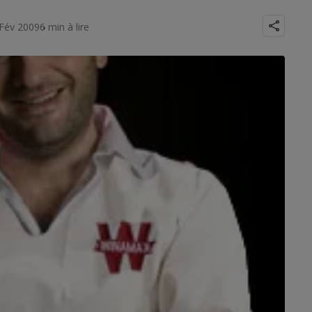
 Fév 2009
6 min à lire