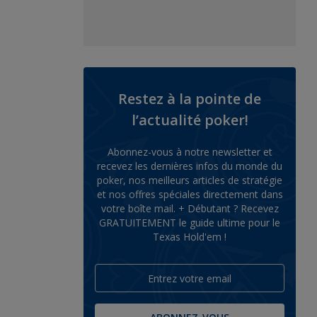
Restez à la pointe de
l’actualité poker!
Abonnez-vous à notre newsletter et
recevez les dernières infos du monde du
poker, nos meilleurs articles de stratégie
et nos offres spéciales directement dans
votre boîte mail. + Débutant ? Recevez
GRATUITEMENT le guide ultime pour le
Texas Hold'em !