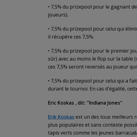
• 7,5% du prizepool pour le gagnant de
joueurs).
• 7,5% du prizepool pour celui qui él
il récupère ces 7,5%.
• 7,5% du prizepool pour le premier jo
sûr) avec au moins le flop sur la table
ces 7,5% seront reversés au joueur qui a 
• 7,5% du prizepool pour celui qui a fai
durant le tournoi. En cas d'égalité, ce
Eric Koskas , dit: "Indiana Jones"
Erik Koskas
est un des tous meilleurs r
plus populaires et sans conteste possib
tapis verts comme les jeunes barracuda