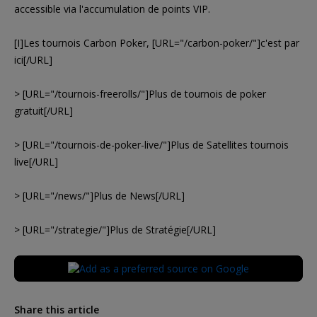
accessible via l'accumulation de points VIP.
[I]Les tournois Carbon Poker, [URL="/carbon-poker/"]c'est par
ici[/URL]
> [URL="/tournois-freerolls/"]Plus de tournois de poker
gratuit[/URL]
> [URL="/tournois-de-poker-live/"]Plus de Satellites tournois
live[/URL]
> [URL="/news/"]Plus de News[/URL]
> [URL="/strategie/"]Plus de Stratégie[/URL]
Share this article