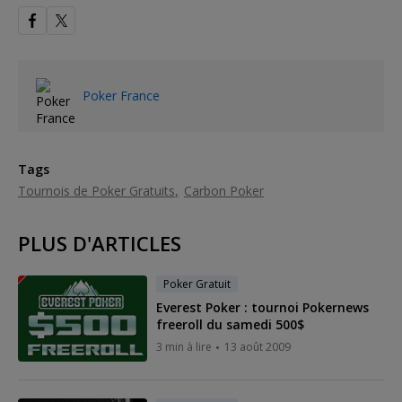
Poker France
Tags
Tournois de Poker Gratuits
Carbon Poker
PLUS D'ARTICLES
Poker Gratuit
Everest Poker : tournoi Pokernews
freeroll du samedi 500$
3 min à lire
13 août 2009