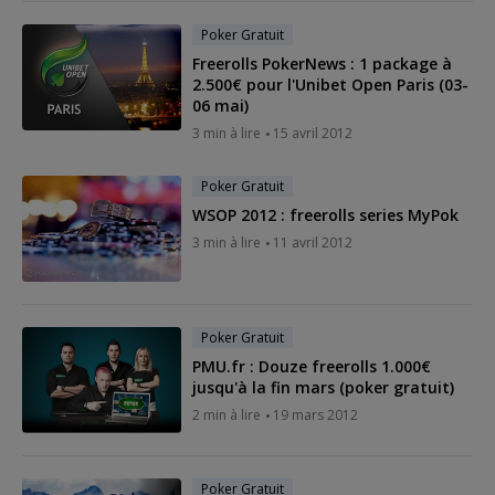
Poker Gratuit
Freerolls PokerNews : 1 package à
2.500€ pour l'Unibet Open Paris (03-
06 mai)
3 min à lire
15 avril 2012
Poker Gratuit
WSOP 2012 : freerolls series MyPok
3 min à lire
11 avril 2012
Poker Gratuit
PMU.fr : Douze freerolls 1.000€
jusqu'à la fin mars (poker gratuit)
2 min à lire
19 mars 2012
Poker Gratuit