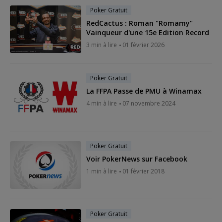
Poker Gratuit
RedCactus : Roman "Romamy"
Vainqueur d'une 15e Edition Record
3 min à lire
01 février 2026
Poker Gratuit
La FFPA Passe de PMU à Winamax
4 min à lire
07 novembre 2024
Poker Gratuit
Voir PokerNews sur Facebook
1 min à lire
01 février 2018
Poker Gratuit