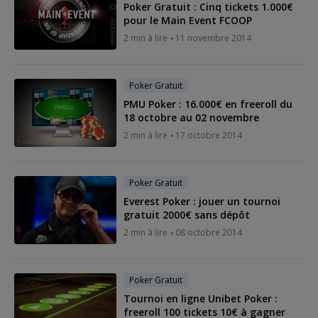
Poker Gratuit : Cinq tickets 1.000€
pour le Main Event FCOOP
2 min à lire
11 novembre 2014
Poker Gratuit
PMU Poker : 16.000€ en freeroll du
18 octobre au 02 novembre
2 min à lire
17 octobre 2014
Poker Gratuit
Everest Poker : jouer un tournoi
gratuit 2000€ sans dépôt
2 min à lire
08 octobre 2014
Poker Gratuit
Tournoi en ligne Unibet Poker :
freeroll 100 tickets 10€ à gagner