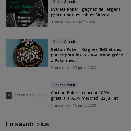
Poker Gratuit
Everest Poker : gagnez de l'argent
gratuit sur les tables Shasta
4 min à lire
07 août 2009
Poker Gratuit
Betfair Poker - Gagnez 1M$ et des
places pour les WSOP-Europe grâce
à Pokernews
2 min à lire
23 juillet 2009
Poker Gratuit
Carbon Poker : tournoi 100%
gratuit à 720$ mercredi 22 juillet
1 min à lire
19 juillet 2009
En savoir plus