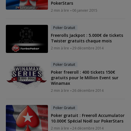
PokerStars
2 min à lire
06 janvier 2015
Poker Gratuit
Freerolls Jackpot : 5.000€ de tickets
Twister gratuits chaque mois
2 min à lire
29 décembre 2014
Poker Gratuit
Poker freeroll : 400 tickets 150€
gratuits pour le Million Event sur
Winamax
2 min à lire
26 décembre 2014
Poker Gratuit
Poker gratuit : Freeroll Accumulator
10.000€ Spécial Noël sur PokerStars
2 min à lire
24 décembre 2014