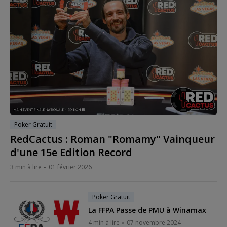
Poker Gratuit
RedCactus : Roman "Romamy" Vainqueur
d'une 15e Edition Record
3 min à lire
01 février 2026
Poker Gratuit
La FFPA Passe de PMU à Winamax
4 min à lire
07 novembre 2024