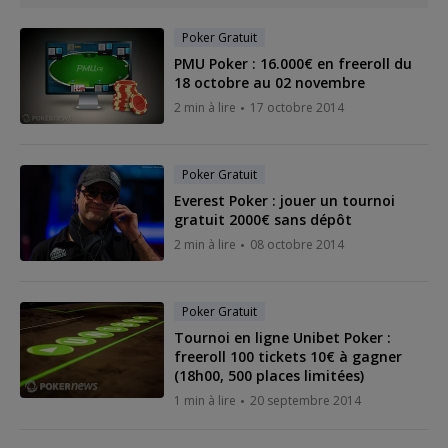
Poker Gratuit
PMU Poker : 16.000€ en freeroll du
18 octobre au 02 novembre
2 min à lire
17 octobre 2014
Poker Gratuit
Everest Poker : jouer un tournoi
gratuit 2000€ sans dépôt
2 min à lire
08 octobre 2014
Poker Gratuit
Tournoi en ligne Unibet Poker :
freeroll 100 tickets 10€ à gagner
(18h00, 500 places limitées)
1 min à lire
20 septembre 2014