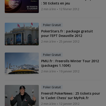
: 50 tickets en jeu
2 min à lire
12 février 2012
Poker Gratuit
PokerStars.fr : package gratuit
pour l'EPT Deauville 2012
2 min à lire
25 janvier 2012
Poker Gratuit
PMU.fr : Freerolls Winter Tour 2012
(packages 1.100€)
2 min à lire
19 janvier 2012
Poker Gratuit
Freeroll PokerNews : 25 tickets pour
le 'Cadet Chess' sur MyPok.fr
2 min à lire
12 janvier 2012