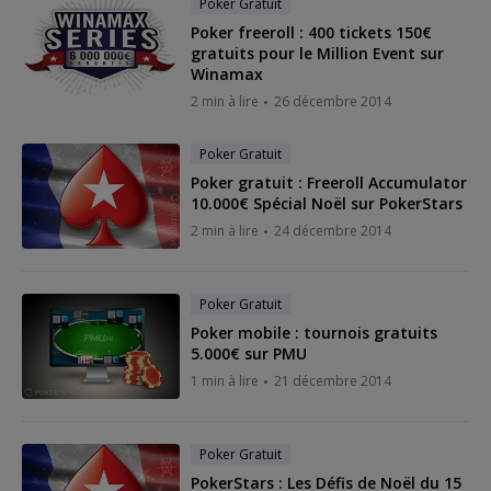
Poker Gratuit
Poker freeroll : 400 tickets 150€
gratuits pour le Million Event sur
Winamax
2 min à lire
26 décembre 2014
Poker Gratuit
Poker gratuit : Freeroll Accumulator
10.000€ Spécial Noël sur PokerStars
2 min à lire
24 décembre 2014
Poker Gratuit
Poker mobile : tournois gratuits
5.000€ sur PMU
1 min à lire
21 décembre 2014
Poker Gratuit
PokerStars : Les Défis de Noël du 15