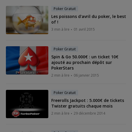
Poker Gratuit
Les poissons d'avril du poker, le best
of !
3 min à lire
01 avril 2015
Poker Gratuit
Spin & Go 50.000€ : un ticket 10€
ajouté au prochain dépôt sur
PokerStars
2 min à lire
06 janvier 2015
Poker Gratuit
Freerolls Jackpot : 5.000€ de tickets
Twister gratuits chaque mois
2 min à lire
29 décembre 2014