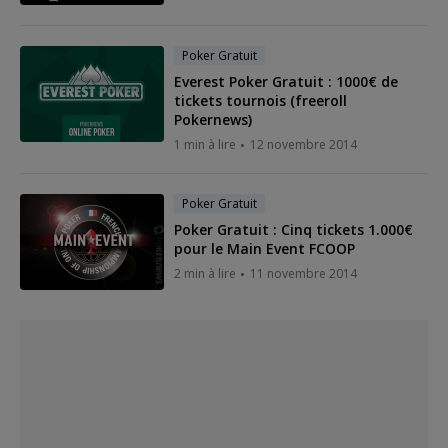
Poker Gratuit
Everest Poker Gratuit : 1000€ de
tickets tournois (freeroll
Pokernews)
1 min à lire
12 novembre 2014
Poker Gratuit
Poker Gratuit : Cinq tickets 1.000€
pour le Main Event FCOOP
2 min à lire
11 novembre 2014