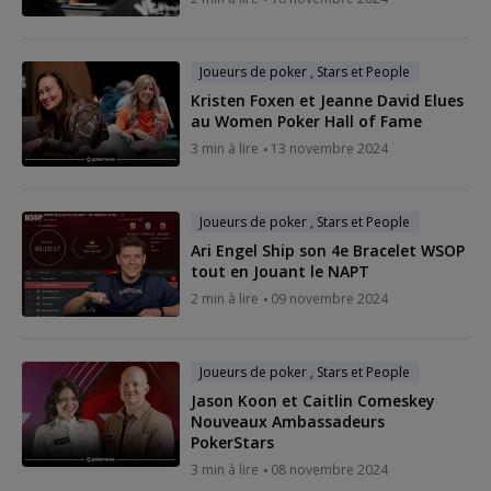
Joueurs de poker , Stars et People
Kristen Foxen et Jeanne David Elues
au Women Poker Hall of Fame
3 min à lire
13 novembre 2024
Joueurs de poker , Stars et People
Ari Engel Ship son 4e Bracelet WSOP
tout en Jouant le NAPT
2 min à lire
09 novembre 2024
Joueurs de poker , Stars et People
Jason Koon et Caitlin Comeskey
Nouveaux Ambassadeurs
PokerStars
3 min à lire
08 novembre 2024