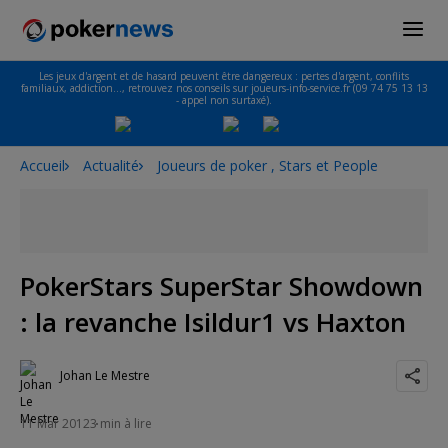
Les jeux d'argent et de hasard peuvent être dangereux : pertes d'argent, conflits
familiaux, addiction…, retrouvez nos conseils sur joueurs-info-service.fr (09 74 75 13 13
- appel non surtaxé).
Accueil
Actualité
Joueurs de poker , Stars et People
PokerStars SuperStar Showdown
: la revanche Isildur1 vs Haxton
Johan Le Mestre
11 Mar 2012
3 min à lire