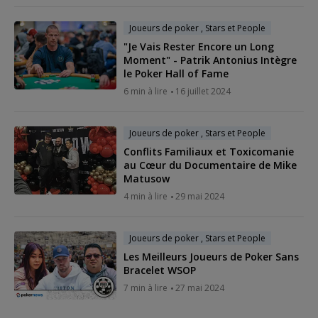
Joueurs de poker , Stars et People
"Je Vais Rester Encore un Long
Moment" - Patrik Antonius Intègre
le Poker Hall of Fame
6 min à lire
16 juillet 2024
Joueurs de poker , Stars et People
Conflits Familiaux et Toxicomanie
au Cœur du Documentaire de Mike
Matusow
4 min à lire
29 mai 2024
Joueurs de poker , Stars et People
Les Meilleurs Joueurs de Poker Sans
Bracelet WSOP
7 min à lire
27 mai 2024