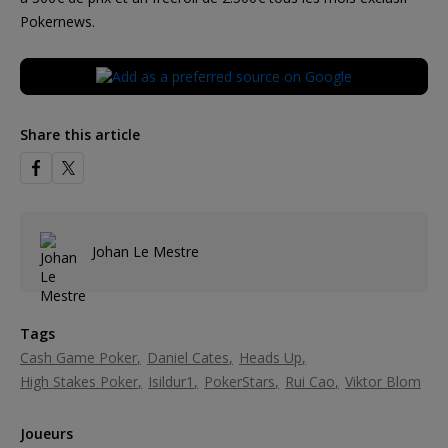
Pokernews.
Share this article
Johan Le Mestre
Tags
Cash Game Poker
Daniel Cates
Heads Up
High Stakes Poker
Isildur1
PokerStars
Rui Cao
Viktor Blom
Joueurs