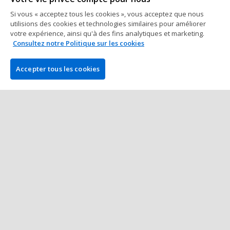
Un Joueur Exclu du Main Event de
l'EPT Prague Après un Coup de Tête
Si vous « acceptez tous les cookies », vous acceptez que nous
à son Adversaire
utilisions des cookies et technologies similaires pour améliorer
votre expérience, ainsi qu'à des fins analytiques et marketing.
4 min à lire
13 décembre 2023
Consultez notre Politique sur les cookies
Joueurs de poker , Stars et People
Accepter tous les cookies
Jordan Saccucci, Cambrioleur
Présumé et Champion EPT, Expulsé
des WSOP Paradise
4 min à lire
11 décembre 2023
Plus de Posts