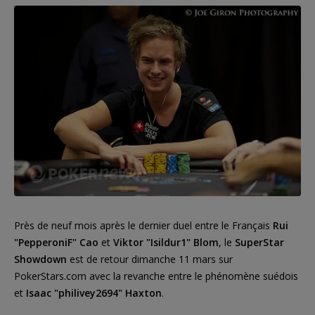
Près de neuf mois après le dernier duel entre le Français
Rui
"PepperoniF" Cao
et
Viktor "Isildur1" Blom
, le
SuperStar
Showdown
est de retour dimanche 11 mars sur
PokerStars.com avec la revanche entre le phénomène suédois
et
Isaac "philivey2694" Haxton
.