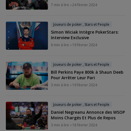
7 min à lire
24 février 2024
Joueurs de poker , Stars et People
Simon Wiciak Intègre PokerStars:
Interview Exclusive
6 min à lire
19 février 2024
Joueurs de poker , Stars et People
Bill Perkins Paye 800k à Shaun Deeb
Pour Arrêter Leur Pari
3 min à lire
19 février 2024
Joueurs de poker , Stars et People
Daniel Negreanu Annonce des WSOP
Moins Chargés Et Plus de Repos
3 min à lire
18 février 2024