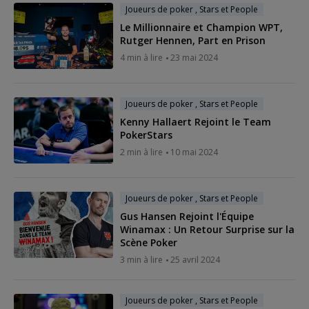
Joueurs de poker , Stars et People
Le Millionnaire et Champion WPT,
Rutger Hennen, Part en Prison
4 min à lire
23 mai 2024
Joueurs de poker , Stars et People
Kenny Hallaert Rejoint le Team
PokerStars
2 min à lire
10 mai 2024
Joueurs de poker , Stars et People
Gus Hansen Rejoint l'Équipe
Winamax : Un Retour Surprise sur la
Scène Poker
3 min à lire
25 avril 2024
Joueurs de poker , Stars et People