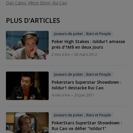
Dan Cates
Viktor Blom
Rui Cao
PLUS D'ARTICLES
Joueurs de poker , Stars et People
Poker High Stakes : Isildur1 amasse
près d’1M$ en deux jours
2 min à lire
03 mars 2012
Joueurs de poker , Stars et People
Pokerstars Superstar Showdown :
Isildur1 destacke Rui Cao
4 min à lire
20 juin 2011
Joueurs de poker , Stars et People
PokerStars SuperStar Showdown :
Rui Cao va défier "Isildur1"