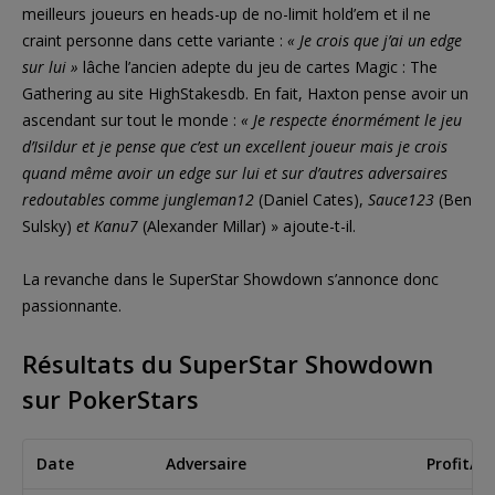
meilleurs joueurs en heads-up de no-limit hold’em et il ne
craint personne dans cette variante :
« Je crois que j’ai un edge
sur lui »
lâche l’ancien adepte du jeu de cartes Magic : The
Gathering au site HighStakesdb. En fait, Haxton pense avoir un
ascendant sur tout le monde :
« Je respecte énormément le jeu
d’Isildur et je pense que c’est un excellent joueur mais je crois
quand même avoir un edge sur lui et sur d’autres adversaires
redoutables comme jungleman12
(Daniel Cates),
Sauce123
(Ben
Sulsky)
et Kanu7
(Alexander Millar) » ajoute-t-il.
La revanche dans le SuperStar Showdown s’annonce donc
passionnante.
Résultats du SuperStar Showdown
sur PokerStars
Date
Adversaire
Profit/Pe