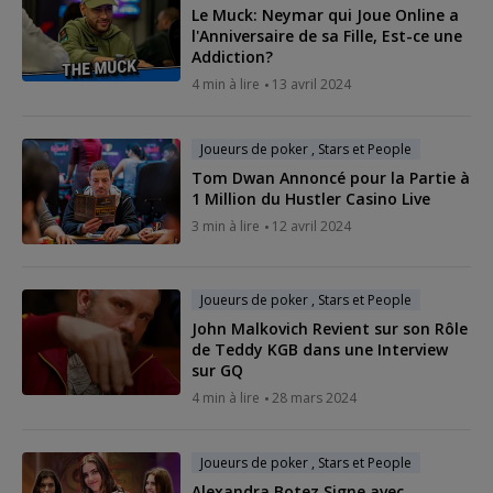
Le Muck: Neymar qui Joue Online a
l'Anniversaire de sa Fille, Est-ce une
Addiction?
4 min à lire
13 avril 2024
Joueurs de poker , Stars et People
Tom Dwan Annoncé pour la Partie à
1 Million du Hustler Casino Live
3 min à lire
12 avril 2024
Joueurs de poker , Stars et People
John Malkovich Revient sur son Rôle
de Teddy KGB dans une Interview
sur GQ
4 min à lire
28 mars 2024
Joueurs de poker , Stars et People
Alexandra Botez Signe avec