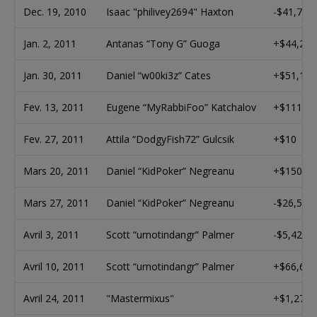
Dec. 19, 2010
Isaac "philivey2694" Haxton
-$41,701
Jan. 2, 2011
Antanas “Tony G” Guoga
+$44,280
Jan. 30, 2011
Daniel “w00ki3z” Cates
+$51,196
Fev. 13, 2011
Eugene “MyRabbiFoo” Katchalov
+$111,75
Fev. 27, 2011
Attila “DodgyFish72” Gulcsik
+$10
Mars 20, 2011
Daniel “KidPoker” Negreanu
+$150,00
Mars 27, 2011
Daniel “KidPoker” Negreanu
-$26,500
Avril 3, 2011
Scott “urnotindangr” Palmer
-$5,425
Avril 10, 2011
Scott “urnotindangr” Palmer
+$66,607
Avril 24, 2011
"Mastermixus"
+$1,279