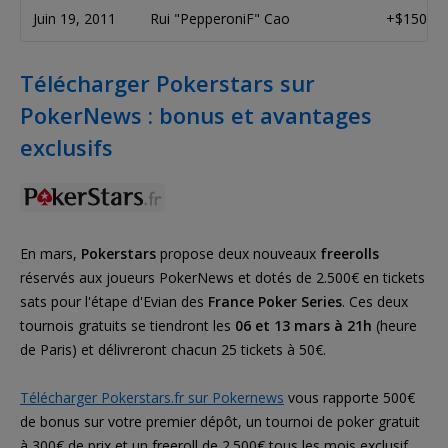
Juin 19, 2011
Rui "PepperoniF" Cao
+$150,00
Télécharger Pokerstars sur
PokerNews : bonus et avantages
exclusifs
En mars,
Pokerstars
propose deux nouveaux
freerolls
réservés aux joueurs PokerNews et dotés de 2.500€ en tickets
sats pour l'étape d'Evian des
France Poker Series
. Ces deux
tournois gratuits se tiendront les
06 et 13 mars à 21h
(heure
de Paris) et délivreront chacun 25 tickets à 50€.
Télécharger Pokerstars.fr sur Pokernews
vous rapporte 500€
de bonus sur votre premier dépôt, un tournoi de poker gratuit
à 300€ de prix et un freeroll de 2.500€ tous les mois exclusif