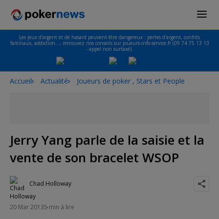
Les jeux d'argent et de hasard peuvent être dangereux : pertes d'argent, conflits
familiaux, addiction…, retrouvez nos conseils sur joueurs-info-service.fr (09 74 75 13 13
- appel non surtaxé).
Accueil
Actualité
Joueurs de poker , Stars et People
Jerry Yang parle de la saisie et la
vente de son bracelet WSOP
Chad Holloway
20 Mar 2013
5 min à lire