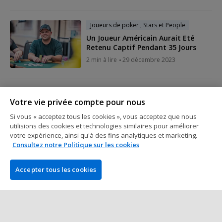
Joueurs de poker , Stars et People
Un Joueur Américain Aurait Eté
Retenu Captif Pendant 35 Jours
2 min à lire
29 décembre 2023
Joueurs de poker , Stars et People
Votre vie privée compte pour nous
Un Joueur Exclu du Main Event de
l'EPT Prague Après un Coup de Tête
Si vous « acceptez tous les cookies », vous acceptez que nous
à son Adversaire
utilisions des cookies et technologies similaires pour améliorer
votre expérience, ainsi qu'à des fins analytiques et marketing.
4 min à lire
13 décembre 2023
Consultez notre Politique sur les cookies
Joueurs de poker , Stars et People
Accepter tous les cookies
Jordan Saccucci, Cambrioleur
Présumé et Champion EPT, Expulsé
des WSOP Paradise
4 min à lire
11 décembre 2023