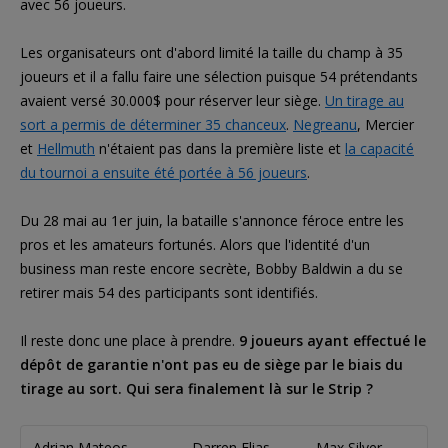
avec 56 joueurs.
Les organisateurs ont d'abord limité la taille du champ à 35
joueurs et il a fallu faire une sélection puisque 54 prétendants
avaient versé 30.000$ pour réserver leur siège.
Un tirage au
sort a permis de déterminer 35 chanceux
.
Negreanu
, Mercier
et
Hellmuth
n'étaient pas dans la première liste et
la capacité
du tournoi a ensuite été portée à 56 joueurs
.
Du 28 mai au 1er juin, la bataille s'annonce féroce entre les
pros et les amateurs fortunés. Alors que l'identité d'un
business man reste encore secrète, Bobby Baldwin a du se
retirer mais 54 des participants sont identifiés.
Il reste donc une place à prendre.
9 joueurs ayant effectué le
dépôt de garantie n'ont pas eu de siège par le biais du
tirage au sort. Qui sera finalement là sur le Strip ?
Adrian Mateos
Darren Elias
Max Silver