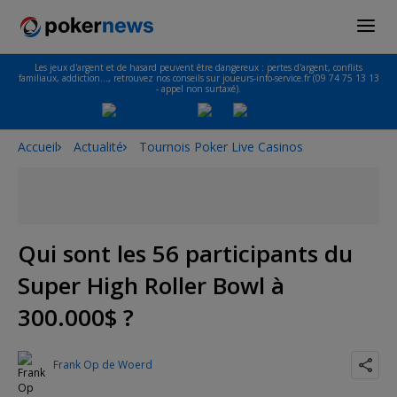
Les jeux d'argent et de hasard peuvent être dangereux : pertes d'argent, conflits
familiaux, addiction…, retrouvez nos conseils sur joueurs-info-service.fr (09 74 75 13 13
- appel non surtaxé).
Accueil
Actualité
Tournois Poker Live Casinos
Qui sont les 56 participants du
Super High Roller Bowl à
300.000$ ?
Frank Op de Woerd