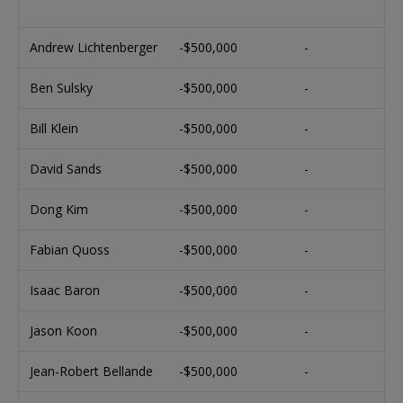
Andrew Lichtenberger
-$500,000
-
Ben Sulsky
-$500,000
-
Bill Klein
-$500,000
-
David Sands
-$500,000
-
Dong Kim
-$500,000
-
Fabian Quoss
-$500,000
-
Isaac Baron
-$500,000
-
Jason Koon
-$500,000
-
Jean-Robert Bellande
-$500,000
-