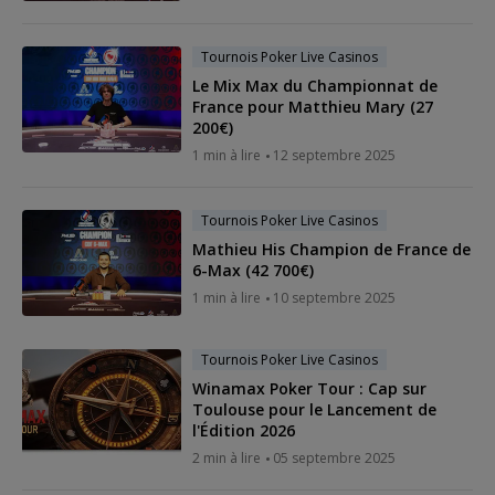
Tournois Poker Live Casinos
Le Mix Max du Championnat de
France pour Matthieu Mary (27
200€)
1 min à lire
12 septembre 2025
Tournois Poker Live Casinos
Mathieu His Champion de France de
6-Max (42 700€)
1 min à lire
10 septembre 2025
Tournois Poker Live Casinos
Winamax Poker Tour : Cap sur
Toulouse pour le Lancement de
l'Édition 2026
2 min à lire
05 septembre 2025