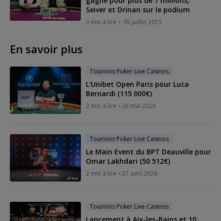
gagne pour plus de 7 millions,
Seiver et Drinan sur le podium
3 min à lire
05 juillet 2015
En savoir plus
Tournois Poker Live Casinos
L'Unibet Open Paris pour Luca
Bernardi (115 000€)
2 min à lire
26 mai 2026
Tournois Poker Live Casinos
Le Main Event du BPT Deauville pour
Omar Lakhdari (50 512€)
2 min à lire
27 avril 2026
Tournois Poker Live Casinos
Lancement à Aix-les-Bains et 10