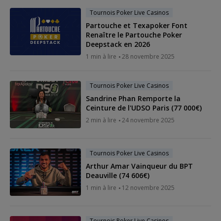
Tournois Poker Live Casinos
Partouche et Texapoker Font
Renaître le Partouche Poker
Deepstack en 2026
1 min à lire
28 novembre 2025
Tournois Poker Live Casinos
Sandrine Phan Remporte la
Ceinture de l'UDSO Paris (77 000€)
2 min à lire
24 novembre 2025
Tournois Poker Live Casinos
Arthur Amar Vainqueur du BPT
Deauville (74 606€)
1 min à lire
12 novembre 2025
Tournois Poker Live Casinos