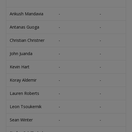
Ankush Mandavia
-
-
Antanas Guoga
-
-
Christian Christner
-
-
John Juanda
-
-
Kevin Hart
-
-
Koray Aldemir
-
-
Lauren Roberts
-
-
Leon Tsoukernik
-
-
Sean Winter
-
-