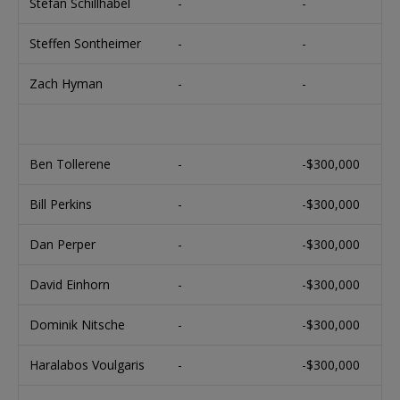
Stefan Schillhabel
-
-
Steffen Sontheimer
-
-
Zach Hyman
-
-
Ben Tollerene
-
-$300,000
Bill Perkins
-
-$300,000
Dan Perper
-
-$300,000
David Einhorn
-
-$300,000
Dominik Nitsche
-
-$300,000
Haralabos Voulgaris
-
-$300,000