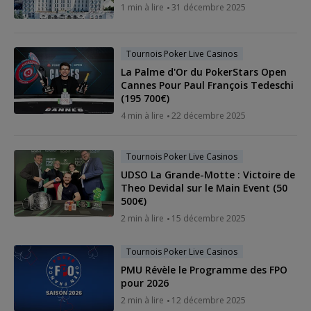
1 min à lire
31 décembre 2025
Tournois Poker Live Casinos
La Palme d'Or du PokerStars Open
Cannes Pour Paul François Tedeschi
(195 700€)
4 min à lire
22 décembre 2025
Tournois Poker Live Casinos
UDSO La Grande-Motte : Victoire de
Theo Devidal sur le Main Event (50
500€)
2 min à lire
15 décembre 2025
Tournois Poker Live Casinos
PMU Révèle le Programme des FPO
pour 2026
2 min à lire
12 décembre 2025