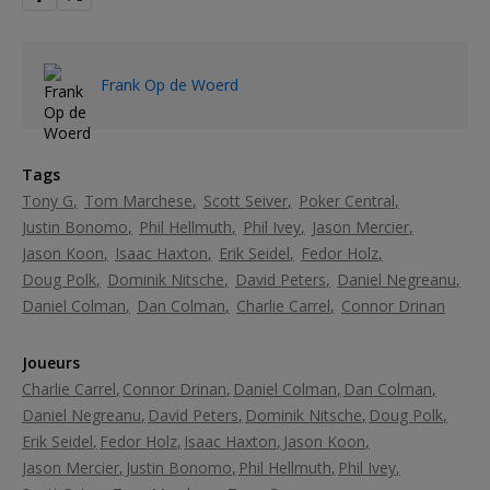
Frank Op de Woerd
Tags
Tony G
Tom Marchese
Scott Seiver
Poker Central
Justin Bonomo
Phil Hellmuth
Phil Ivey
Jason Mercier
Jason Koon
Isaac Haxton
Erik Seidel
Fedor Holz
Doug Polk
Dominik Nitsche
David Peters
Daniel Negreanu
Daniel Colman
Dan Colman
Charlie Carrel
Connor Drinan
Joueurs
Charlie Carrel
Connor Drinan
Daniel Colman
Dan Colman
Daniel Negreanu
David Peters
Dominik Nitsche
Doug Polk
Erik Seidel
Fedor Holz
Isaac Haxton
Jason Koon
Jason Mercier
Justin Bonomo
Phil Hellmuth
Phil Ivey