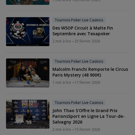
Tournois Poker Live Casinos
Des WSOP Circuit à Malte Fin
Septembre avec Texapoker
2 min à lire
25 février 2026
Tournois Poker Live Casinos
Malcolm Franchi Remporte le Circus
Paris Mystery (48 900€)
1 min à lire
17 février 2026
Tournois Poker Live Casinos
John Thao S'Offre le Grand Prix
ParionsSport en Ligne La Tour-de-
Salvagny 2026
2 min à lire
15 février 2026