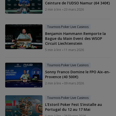
Ceinture de l'UDSO Namur (64 340€)
2 min à lire
23 mars 2026
Tournois Poker Live Casinos
Benjamin Hammann Remporte la
Bague du Main Event des WSOP
Circuit Liechtenstein
5 min à lire
11 mars 2026
Tournois Poker Live Casinos
Sonny Franco Domine le FPO Aix-en-
Provence (40 500€)
2 min à lire
09 mars 2026
Tournois Poker Live Casinos
L'Estoril Poker Fest S'installe au
Portugal du 12 au 17 Mai
1 min à lire
26 février 2026