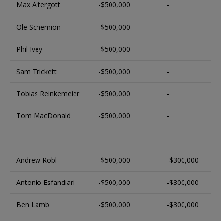
Max Altergott
-$500,000
-
Ole Schemion
-$500,000
-
Phil Ivey
-$500,000
-
Sam Trickett
-$500,000
-
Tobias Reinkemeier
-$500,000
-
Tom MacDonald
-$500,000
-
Andrew Robl
-$500,000
-$300,000
Antonio Esfandiari
-$500,000
-$300,000
Ben Lamb
-$500,000
-$300,000