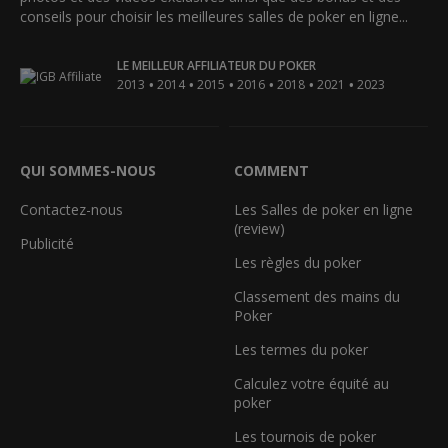
conseils pour choisir les meilleures salles de poker en ligne...
LE MEILLEUR AFFILIATEUR DU POKER
•
•
•
•
•
•
2013
2014
2015
2016
2018
2021
2023
QUI SOMMES-NOUS
COMMENT
Contactez-nous
Les Salles de poker en ligne
(review)
Publicité
Les règles du poker
Classement des mains du
Poker
Les termes du poker
Calculez votre équité au
poker
Les tournois de poker