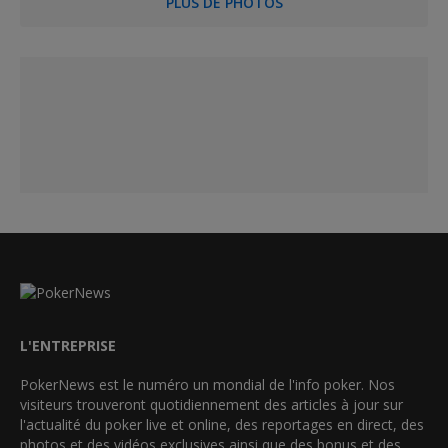
PLUS DE PHOTOS
L'ENTREPRISE
PokerNews est le numéro un mondial de l'info poker. Nos
visiteurs trouveront quotidiennement des articles à jour sur
l'actualité du poker live et online, des reportages en direct, des
photos et des vidéos exclusives ainsi que des bonus et des