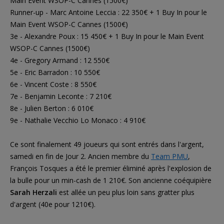
Main Event WSOP-C Cannes (1500€)
Runner-up - Marc Antoine Leccia : 22 350€ + 1 Buy In pour le
Main Event WSOP-C Cannes (1500€)
3e - Alexandre Poux : 15 450€ + 1 Buy In pour le Main Event
WSOP-C Cannes (1500€)
4e - Gregory Armand : 12 550€
5e - Eric Barradon : 10 550€
6e - Vincent Coste : 8 550€
7e - Benjamin Leconte : 7 210€
8e - Julien Berton : 6 010€
9e - Nathalie Vecchio Lo Monaco : 4 910€
Ce sont finalement 49 joueurs qui sont entrés dans l'argent,
samedi en fin de Jour 2. Ancien membre du
Team PMU
,
François Tosques a été le premier éliminé après l'explosion de
la bulle pour un min-cash de 1 210€. Son ancienne coéquipière
Sarah Herzali
est allée un peu plus loin sans gratter plus
d'argent (40e pour 1210€).