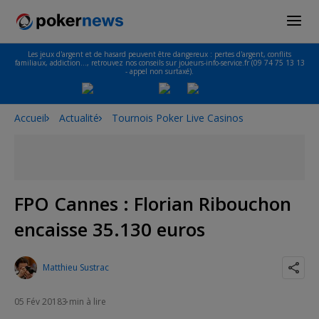
Les jeux d'argent et de hasard peuvent être dangereux : pertes d'argent, conflits
familiaux, addiction…, retrouvez nos conseils sur joueurs-info-service.fr (09 74 75 13 13
- appel non surtaxé).
Accueil
Actualité
Tournois Poker Live Casinos
FPO Cannes : Florian Ribouchon
encaisse 35.130 euros
Matthieu Sustrac
05 Fév 2018
3 min à lire