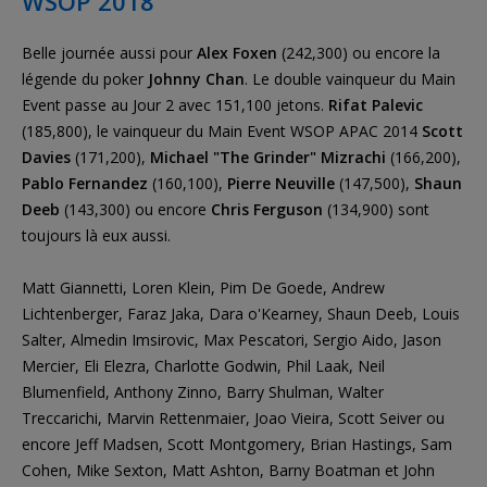
WSOP 2018
Belle journée aussi pour
Alex Foxen
(242,300) ou encore la
légende du poker
Johnny Chan
. Le double vainqueur du Main
Event passe au Jour 2 avec 151,100 jetons.
Rifat Palevic
(185,800), le vainqueur du Main Event WSOP APAC 2014
Scott
Davies
(171,200),
Michael "The Grinder" Mizrachi
(166,200),
Pablo Fernandez
(160,100),
Pierre Neuville
(147,500),
Shaun
Deeb
(143,300) ou encore
Chris Ferguson
(134,900) sont
toujours là eux aussi.
Matt Giannetti, Loren Klein, Pim De Goede, Andrew
Lichtenberger, Faraz Jaka, Dara o'Kearney, Shaun Deeb, Louis
Salter, Almedin Imsirovic, Max Pescatori, Sergio Aido, Jason
Mercier, Eli Elezra, Charlotte Godwin, Phil Laak, Neil
Blumenfield, Anthony Zinno, Barry Shulman, Walter
Treccarichi, Marvin Rettenmaier, Joao Vieira, Scott Seiver ou
encore Jeff Madsen, Scott Montgomery, Brian Hastings, Sam
Cohen, Mike Sexton, Matt Ashton, Barny Boatman et John