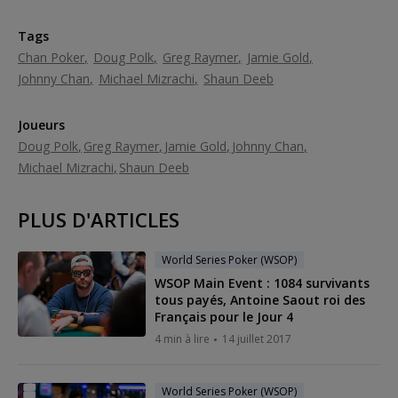
Tags
Chan Poker
Doug Polk
Greg Raymer
Jamie Gold
Johnny Chan
Michael Mizrachi
Shaun Deeb
Joueurs
Doug Polk
Greg Raymer
Jamie Gold
Johnny Chan
Michael Mizrachi
Shaun Deeb
PLUS D'ARTICLES
World Series Poker (WSOP)
WSOP Main Event : 1084 survivants
tous payés, Antoine Saout roi des
Français pour le Jour 4
4 min à lire
14 juillet 2017
World Series Poker (WSOP)