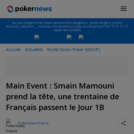
Les jeux d'argent et de hasard peuvent être dangereux : pertes d'argent, conflits
familiaux, addiction…, retrouvez nos conseils sur joueurs-info-service.fr (09 74 75 13 13
- appel non surtaxé).
Accueil
Actualité
World Series Poker (WSOP)
Main Event : Smain Mamouni
prend la tête, une trentaine de
Français passent le Jour 1B
Pokernews France