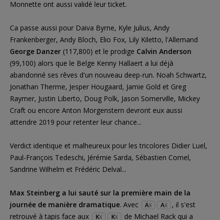
Monnette ont aussi validé leur ticket.
Ca passe aussi pour Daiva Byrne, Kyle Julius, Andy
Frankenberger, Andy Bloch, Elio Fox, Lily Kiletto, l'Allemand
George Danzer
(117,800) et le prodige
Calvin Anderson
(99,100) alors que le Belge Kenny Hallaert a lui déjà
abandonné ses rêves d'un nouveau deep-run. Noah Schwartz,
Jonathan Therme, Jesper Hougaard, Jamie Gold et Greg
Raymer, Justin Liberto, Doug Polk, Jason Somerville, Mickey
Craft ou encore Anton Morgenstern devront eux aussi
attendre 2019 pour retenter leur chance...
Verdict identique et malheureux pour les tricolores Didier Luel,
Paul-François Tedeschi, Jérémie Sarda, Sébastien Comel,
Sandrine Wilhelm et Frédéric Delval...
Max Steinberg a lui sauté sur la première main de la
journée de manière dramatique
. Avec
, il s'est
A
A
X
X
retrouvé à tapis face aux
de Michael Rack qui a
K
K
X
X