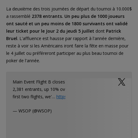
La deuxième des trois journées de départ du tournoi à 10.000$
a rassemblé
2378 entrants. Un peu plus de 1000 joueurs
ont sauté et un peu moins de 1800 survivants ont validé
leur ticket pour le Jour 2 du jeudi 5 juillet
dont
Patrick
Bruel
. L'affluence est hausse par rapport à l'année dernière,
reste à voir si les Américains iront faire la fête en masse pour
le 4 juillet ou préféreront participer au plus beau tournoi de
poker de l'année.
Main Event Flight B closes registration with
2,381 entrants, up 10% over last year. Through
first two flights, we'…
https://t.co/KurJnyN1Zy
— WSOP (@WSOP)