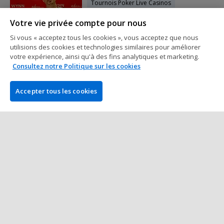
Tournois Poker Live Casinos
Victoires de Juen et Locquet, Des
Votre vie privée compte pour nous
Tables Finales : Les Français Brillent
au Wynn
Si vous « acceptez tous les cookies », vous acceptez que nous
utilisions des cookies et technologies similaires pour améliorer
3 min à lire
15 juin 2025
votre expérience, ainsi qu'à des fins analytiques et marketing.
Consultez notre Politique sur les cookies
Tournois Poker Live Casinos
La Première Victoire Française de
Accepter tous les cookies
l'Été à Las Vegas pour Samuel
Bifarella
1 min à lire
13 juin 2025
Plus de Posts