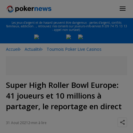
Les jeux d'argent et de hasard peuvent être dangereux : pertes d'argent, conflits
familiaux, addiction…, retrouvez nos conseils sur joueurs-info-service.fr (09 74 75 13 13
- appel non surtaxé).
Accueil
Actualité
Tournois Poker Live Casinos
Super High Roller Bowl Europe:
41 joueurs et 10 millions à
partager, le reportage en direct
31 Aout 2021
2 min à lire