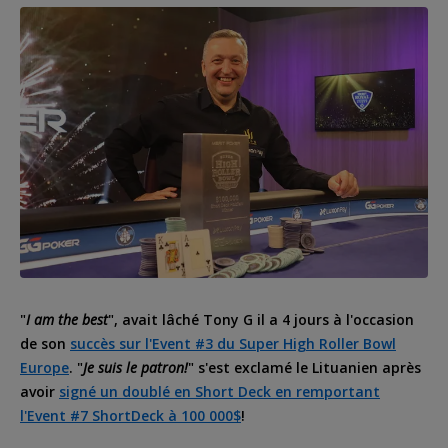
"
I am the best
", avait lâché
Tony G
il a 4 jours à l'occasion
de son
succès sur l'Event #3 du Super High Roller Bowl
Europe
. "
Je suis le patron!
" s'est exclamé le Lituanien après
avoir
signé un doublé en Short Deck en remportant
l'Event #7 ShortDeck à 100 000$
!