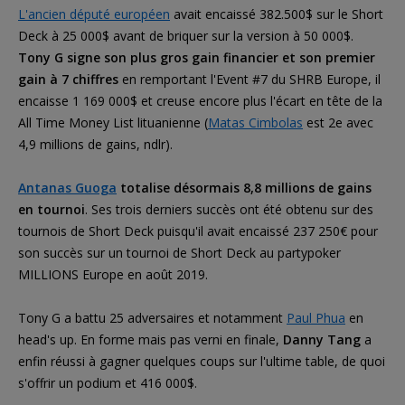
L'ancien député européen
avait encaissé 382.500$ sur le Short
Deck à 25 000$ avant de briquer sur la version à 50 000$.
Tony G signe son plus gros gain financier et son premier
gain à 7 chiffres
en remportant l'Event #7 du SHRB Europe, il
encaisse 1 169 000$ et creuse encore plus l'écart en tête de la
All Time Money List lituanienne (
Matas Cimbolas
est 2e avec
4,9 millions de gains, ndlr).
Antanas Guoga
totalise désormais 8,8 millions de gains
en tournoi
. Ses trois derniers succès ont été obtenu sur des
tournois de Short Deck puisqu'il avait encaissé 237 250€ pour
son succès sur un tournoi de Short Deck au partypoker
MILLIONS Europe en août 2019.
Tony G a battu 25 adversaires et notamment
Paul Phua
en
head's up. En forme mais pas verni en finale,
Danny Tang
a
enfin réussi à gagner quelques coups sur l'ultime table, de quoi
s'offrir un podium et 416 000$.