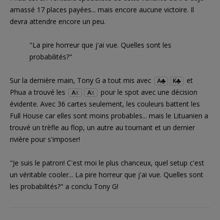
amassé 17 places payées... mais encore aucune victoire. Il
devra attendre encore un peu.
"La pire horreur que j'ai vue. Quelles sont les
probabilités?"
Sur la dernière main, Tony G a tout mis avec
et
A
K
Phua a trouvé les
pour le spot avec une décision
A
A
X
X
évidente. Avec 36 cartes seulement, les couleurs battent les
Full House car elles sont moins probables... mais le Lituanien a
trouvé un trèfle au flop, un autre au tournant et un dernier
rivière pour s'imposer!
"Je suis le patron! C'est moi le plus chanceux, quel setup c'est
un véritable cooler... La pire horreur que j'ai vue. Quelles sont
les probabilités?" a conclu Tony G!