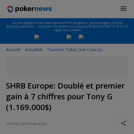
Les jeux d'argent et de hasard peuvent être dangereux : pertes d'argent, conflits
familiaux, addiction…, retrouvez nos conseils sur joueurs-info-service.fr (09 74 75 13 13
- appel non surtaxé).
Accueil
Actualité
Tournois Poker Live Casinos
SHRB Europe: Doublé et premier
gain à 7 chiffres pour Tony G
(1.169.000$)
30 Aout 2021
2 min à lire