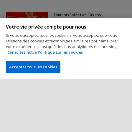
Tournois Poker Live Casinos
Victoires de Juen et Locquet, Des
Votre vie privée compte pour nous
Tables Finales : Les Français Brillent
au Wynn
Si vous « acceptez tous les cookies », vous acceptez que nous
utilisions des cookies et technologies similaires pour améliorer
3 min à lire
15 juin 2025
votre expérience, ainsi qu'à des fins analytiques et marketing.
Consultez notre Politique sur les cookies
Tournois Poker Live Casinos
La Première Victoire Française de
Accepter tous les cookies
l'Été à Las Vegas pour Samuel
Bifarella
1 min à lire
13 juin 2025
Plus de Posts