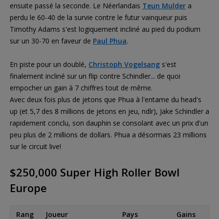
ensuite passé la seconde. Le Néerlandais
Teun Mulder
a
perdu le 60-40 de la survie contre le futur vainqueur puis
Timothy Adams s'est logiquement incliné au pied du podium
sur un 30-70 en faveur de
Paul Phua
.
En piste pour un doublé,
Christoph Vogelsang
s'est
finalement incliné sur un flip contre Schindler... de quoi
empocher un gain à 7 chiffres tout de même.
Avec deux fois plus de jetons que Phua à l'entame du head's
up (et 5,7 des 8 millions de jetons en jeu, ndlr), Jake Schindler a
rapidement conclu, son dauphin se consolant avec un prix d'un
peu plus de 2 millions de dollars. Phua a désormais 23 millions
sur le circuit live!
$250,000 Super High Roller Bowl
Europe
Rang
Joueur
Pays
Gains