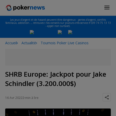
Les jeux d'argent et de hasard peuvent être dangereux : pertes d'argent, conflits
familiaux, addiction…, retrouvez nos conseils sur joueurs-info-service.fr (09 74 75 13 13
- appel non surtaxé).
Accueil
Actualité
Tournois Poker Live Casinos
SHRB Europe: Jackpot pour Jake
Schindler (3.200.000$)
16 Avr 2022
2 min à lire