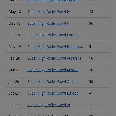
May-18
Super High Roller Bowl IV
48
Ju
Dec-18
Super High Roller Bowl V
36
Is
Sep-19
Super High Roller Bowl London
12
Ca
Nov-19
Super High Roller Bowl Bahamas
51
Da
Feb-20
Super High Roller Bowl Australia
16
Ti
Mar-20
Super High Roller Bowl Russia
40
Ti
Jun-20
Super High Roller Bowl Online
50
Ju
Sep-21
Super High Roller Bowl Europe
41
Wi
Sep-21
Super High Roller Bowl VI
21
Mi