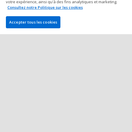
votre expérience, ainsi qu'à des fins analytiques et marketing.
Consultez notre Politique sur les cookies
Tournois Poker Live Casinos
La Première Victoire Française de
Accepter tous les cookies
l'Été à Las Vegas pour Samuel
Bifarella
1 min à lire
13 juin 2025
Plus de Posts
L'ENTREPRISE
PokerNews est le numéro un mondial de l'info poker. Nos
visiteurs trouveront quotidiennement des articles à jour sur