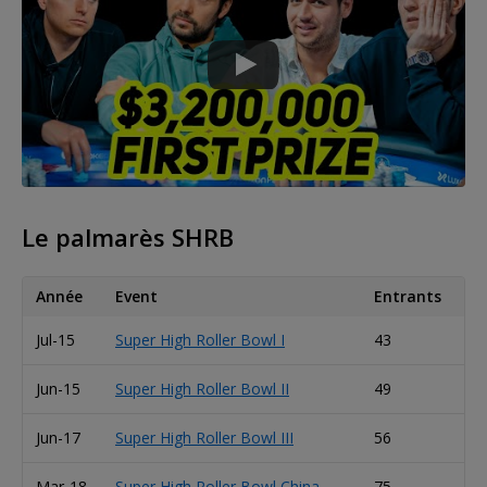
Le palmarès SHRB
Année
Event
Entrants
Va
Jul-15
Super High Roller Bowl I
43
Br
Jun-15
Super High Roller Bowl II
49
Ra
Jun-17
Super High Roller Bowl III
56
Ch
Mar-18
Super High Roller Bowl China
75
Ju