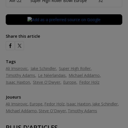
Avr-22
Super High Roller Bowl Europe
32
Ja
Share this article
Tags
Ali Imsirovic
Jake Schindler
Super High Roller
Timothy Adams
Le Néerlandais
Michael Addamo
Isaac Haxton
Steve O'Dwyer
Europe
Fedor Holz
Joueurs
Ali Imsirovic
Europe
Fedor Holz
Isaac Haxton
Jake Schindler
Michael Addamo
Steve O'Dwyer
Timothy Adams
PLUS D'ARTICLES