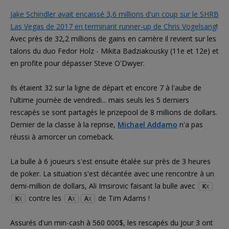
Jake Schindler avait encaissé 3,6 millions d'un coup sur le SHRB
Las Vegas de 2017 en terminant runner-up de Chris Vogelsang
!
Avec près de 32,2 millions de gains en carrière il revient sur les
talons du duo Fedor Holz - Mikita Badziakousky (11e et 12e) et
en profite pour dépasser Steve O'Dwyer.
Ils étaient 32 sur la ligne de départ et encore 7 à l'aube de
l'ultime journée de vendredi... mais seuls les 5 derniers
rescapés se sont partagés le prizepool de 8 millions de dollars.
Dernier de la classe à la reprise,
Michael Addamo
n'a pas
réussi à amorcer un comeback.
La bulle à 6 joueurs s'est ensuite étalée sur près de 3 heures
de poker. La situation s'est décantée avec une rencontre à un
demi-million de dollars, Ali Imsirovic faisant la bulle avec
K
X
contre les
de Tim Adams !
K
A
A
X
X
X
Assurés d'un min-cash à 560 000$, les rescapés du Jour 3 ont