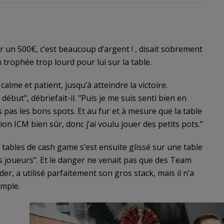
r un 500€, c’est beaucoup d’argent ! , disait sobrement
 trophée trop lourd pour lui sur la table.
calme et patient, jusqu’à atteindre la victoire.
début", débriefait-il. "Puis je me suis senti bien en
 pas les bons spots. Et au fur et à mesure que la table
ssion ICM bien sûr, donc j’ai voulu jouer des petits pots."
 tables de cash game s’est ensuite glissé sur une table
bons joueurs". Et le danger ne venait pas que des Team
der, a utilisé parfaitement son gros stack, mais il n’a
emple.