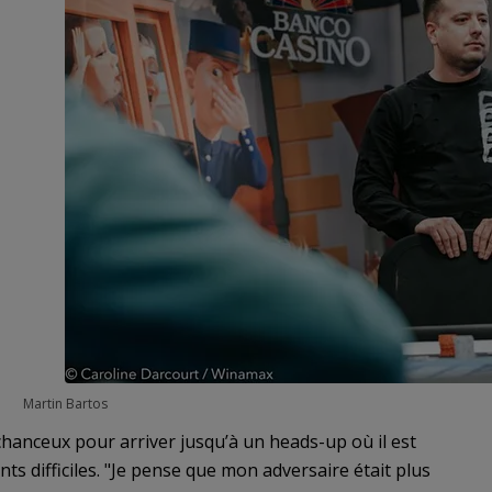
Martin Bartos
 chanceux pour arriver jusqu’à un heads-up où il est
s difficiles. "Je pense que mon adversaire était plus