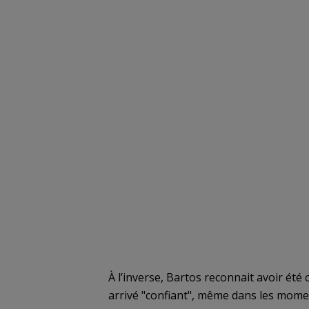
À l’inverse, Bartos reconnait avoir été
arrivé "confiant", même dans les moment