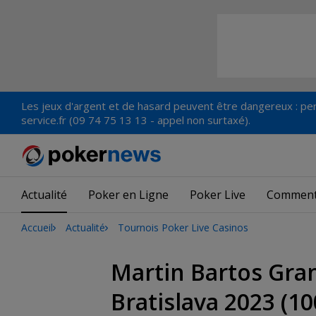
Les jeux d'argent et de hasard peuvent être dangereux : perte
service.fr (09 74 75 13 13 - appel non surtaxé).
Actualité
Poker en Ligne
Poker Live
Comment 
Accueil
Actualité
Tournois Poker Live Casinos
Martin Bartos Gr
Bratislava 2023 (10