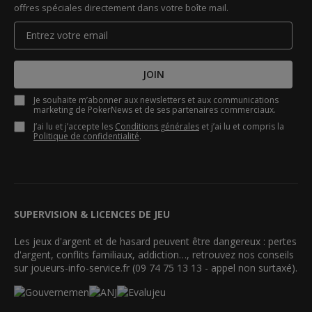
offres spéciales directement dans votre boîte mail.
JOIN
Je souhaite m’abonner aux newsletters et aux communications
marketing de PokerNews et de ses partenaires commerciaux.
J’ai lu et j’accepte les
Conditions générales
et j’ai lu et compris la
Politique de confidentialité
.
SUPERVISION & LICENCES DE JEU
Les jeux d'argent et de hasard peuvent être dangereux : pertes
d'argent, conflits familiaux, addiction…, retrouvez nos conseils
sur joueurs-info-service.fr (09 74 75 13 13 - appel non surtaxé).