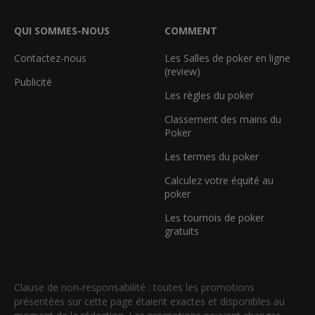
QUI SOMMES-NOUS
COMMENT
Contactez-nous
Les Salles de poker en ligne
(review)
Publicité
Les règles du poker
Classement des mains du
Poker
Les termes du poker
Calculez votre équité au
poker
Les tournois de poker
gratuits
Clause de non-responsabilité : toutes les promotions
présentées sur cette page étaient exactes et disponibles au