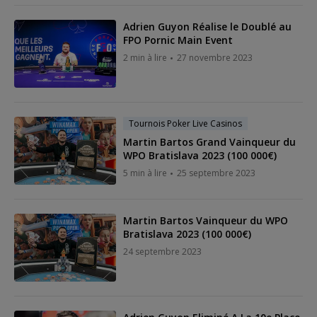
Adrien Guyon Réalise le Doublé au
FPO Pornic Main Event
2 min à lire
27 novembre 2023
Tournois Poker Live Casinos
Martin Bartos Grand Vainqueur du
WPO Bratislava 2023 (100 000€)
5 min à lire
25 septembre 2023
Martin Bartos Vainqueur du WPO
Bratislava 2023 (100 000€)
24 septembre 2023