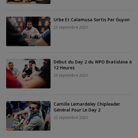
Urbe Et Calamusa Sortis Par Guyon
23 septembre 2023
Début du Day 2 du WPO Bratislava à
12 Heures
23 septembre 2023
Camille Lemardeley Chipleader
Général Pour Le Day 2
22 septembre 2023