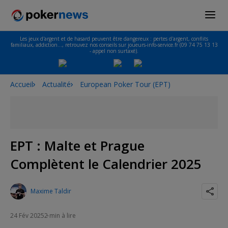
Les jeux d'argent et de hasard peuvent être dangereux : pertes d'argent, conflits
familiaux, addiction…, retrouvez nos conseils sur joueurs-info-service.fr (09 74 75 13 13
- appel non surtaxé).
Accueil
Actualité
European Poker Tour (EPT)
EPT : Malte et Prague
Complètent le Calendrier 2025
Maxime Taldir
24 Fév 2025
2 min à lire