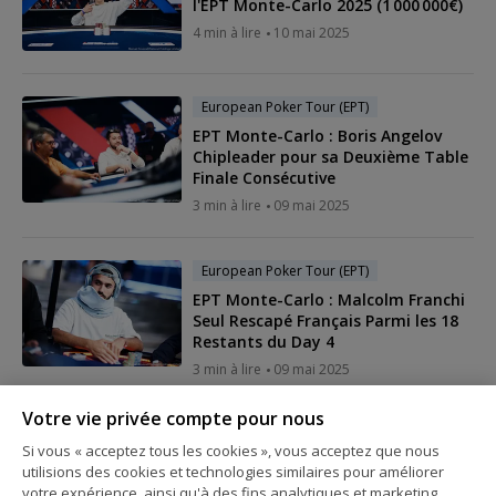
l'EPT Monte-Carlo 2025 (1 000 000€)
4 min à lire
10 mai 2025
European Poker Tour (EPT)
EPT Monte-Carlo : Boris Angelov
Chipleader pour sa Deuxième Table
Finale Consécutive
3 min à lire
09 mai 2025
European Poker Tour (EPT)
EPT Monte-Carlo : Malcolm Franchi
Seul Rescapé Français Parmi les 18
Restants du Day 4
3 min à lire
09 mai 2025
Votre vie privée compte pour nous
European Poker Tour (EPT)
Si vous « acceptez tous les cookies », vous acceptez que nous
9 Français Parmi les 52 Survivants
utilisions des cookies et technologies similaires pour améliorer
du Day 3 de l'EPT Monte-Carlo
votre expérience, ainsi qu'à des fins analytiques et marketing.