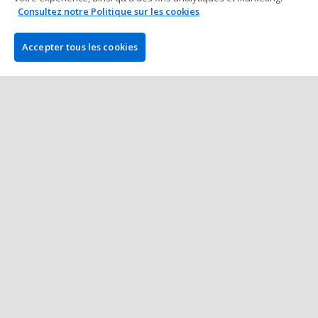
3 min à lire
08 mai 2025
Consultez notre Politique sur les cookies
Accepter tous les cookies
European Poker Tour (EPT)
Andreas Goeller Mène les 149
Restants vers le Day 3 de l'EPT
Monte-Carlo
3 min à lire
07 mai 2025
Plus de Posts
L'ENTREPRISE