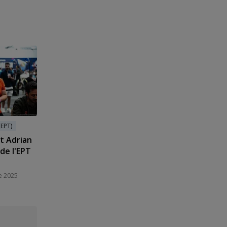
EPT)
t Adrian
de l'EPT
e 2025