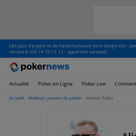
Les jeux d'argent et de hasard peuvent être dangereux : perte
service.fr (09 74 75 13 13 - appel non surtaxé).
Actualité
Poker en Ligne
Poker Live
Comment 
Accueil
Meilleurs joueurs de poker
Aliaksei Boika