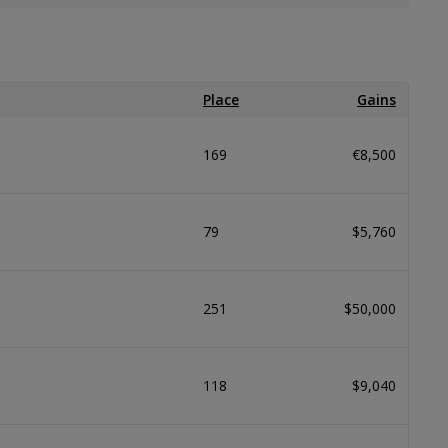
Place
Gains
169
€8,500
79
$5,760
251
$50,000
118
$9,040