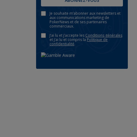
ABONNEZ-VOUS
Je souhaite m’abonner aux newsletters et
aux communications marketing de
PokerNews et de ses partenaires
commerciaux.
J’ai lu et j’accepte les
Conditions générales
et j’ai lu et compris la
Politique de
confidentialité
.