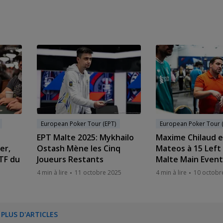
European Poker Tour (EPT)
European Poker Tour (
EPT Malte 2025: Mykhailo
Maxime Chilaud e
er,
Ostash Mène les Cinq
Mateos à 15 Left 
 TF du
Joueurs Restants
Malte Main Event
4 min à lire
11 octobre 2025
4 min à lire
10 octobr
PLUS D'ARTICLES