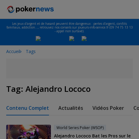
Les jeux d'argent et de hasard peuvent être dangereux : pertes d'argent, conflits
familiaux, addiction…, retrouvez nos conseils sur joueurs-info-service.fr (09 74 75 13 13
- appel non surtaxé).
Accueil
Tags
Tag:
Alejandro Lococo
Contenu Complet
Actualités
Vidéos Poker
Co
World Series Poker (WSOP)
Alejandro Lococo Bat les Pros sur le