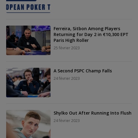
Ferreira, Sitbon Among Players
Returning for Day 2 in €10,300 EPT
Paris High Roller
25 février 2023
A Second PSPC Champ Falls
24 février 2023
Shylko Out After Running Into Flush
24 février 2023