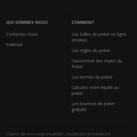
QUI SOMMES-NOUS
COMMENT
Contactez-nous
Les Salles de poker en ligne
(review)
Publicité
Les règles du poker
Classement des mains du
Poker
Les termes du poker
Calculez votre équité au
poker
Les tournois de poker
gratuits
Clause de non-responsabilité : toutes les promotions