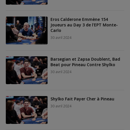
Eros Calderone Emmène 154
Joueurs au Day 3 de l'EPT Monte-
Carlo
30 avril 2024
Barsegian et Zapsa Doublent, Bad
Beat pour Pineau Contre Shylko
30 avril 2024
Shylko Fait Payer Cher à Pineau
30 avril 2024