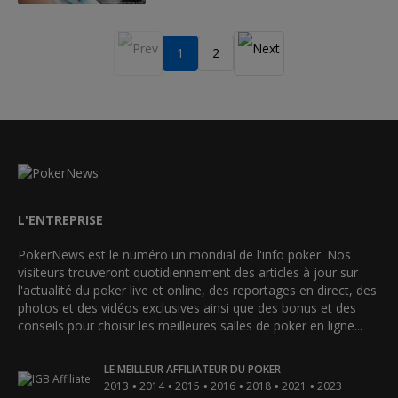
1
2
L'ENTREPRISE
PokerNews est le numéro un mondial de l'info poker. Nos
visiteurs trouveront quotidiennement des articles à jour sur
l'actualité du poker live et online, des reportages en direct, des
photos et des vidéos exclusives ainsi que des bonus et des
conseils pour choisir les meilleures salles de poker en ligne...
LE MEILLEUR AFFILIATEUR DU POKER
•
•
•
•
•
•
2013
2014
2015
2016
2018
2021
2023