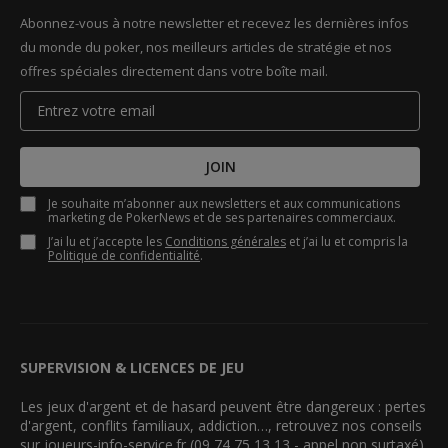
Abonnez-vous à notre newsletter et recevez les dernières infos
du monde du poker, nos meilleurs articles de stratégie et nos
offres spéciales directement dans votre boîte mail.
JOIN
Je souhaite m’abonner aux newsletters et aux communications
marketing de PokerNews et de ses partenaires commerciaux.
J’ai lu et j’accepte les
Conditions générales
et j’ai lu et compris la
Politique de confidentialité
.
SUPERVISION & LICENCES DE JEU
Les jeux d'argent et de hasard peuvent être dangereux : pertes
d'argent, conflits familiaux, addiction…, retrouvez nos conseils
sur joueurs-info-service.fr (09 74 75 13 13 - appel non surtaxé).