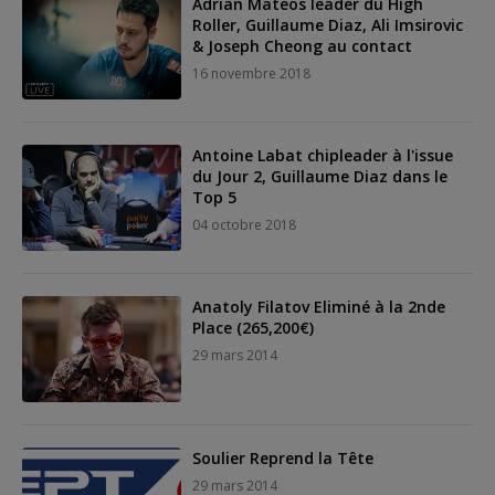
Adrian Mateos leader du High
Roller, Guillaume Diaz, Ali Imsirovic
& Joseph Cheong au contact
16 novembre 2018
Antoine Labat chipleader à l'issue
du Jour 2, Guillaume Diaz dans le
Top 5
04 octobre 2018
Anatoly Filatov Eliminé à la 2nde
Place (265,200€)
29 mars 2014
Soulier Reprend la Tête
29 mars 2014