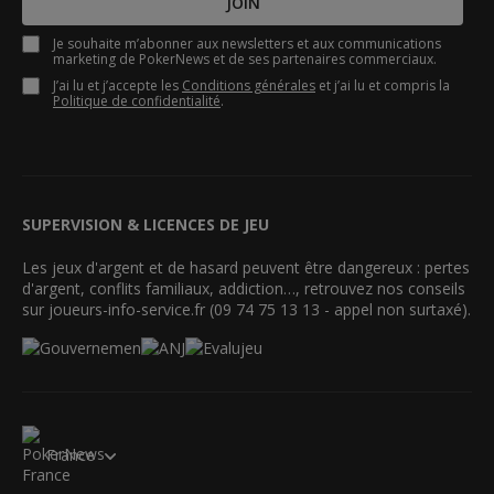
JOIN
Je souhaite m’abonner aux newsletters et aux communications
marketing de PokerNews et de ses partenaires commerciaux.
J’ai lu et j’accepte les
Conditions générales
et j’ai lu et compris la
Politique de confidentialité
.
SUPERVISION & LICENCES DE JEU
Les jeux d'argent et de hasard peuvent être dangereux : pertes
d'argent, conflits familiaux, addiction…, retrouvez nos conseils
sur joueurs-info-service.fr (09 74 75 13 13 - appel non surtaxé).
France