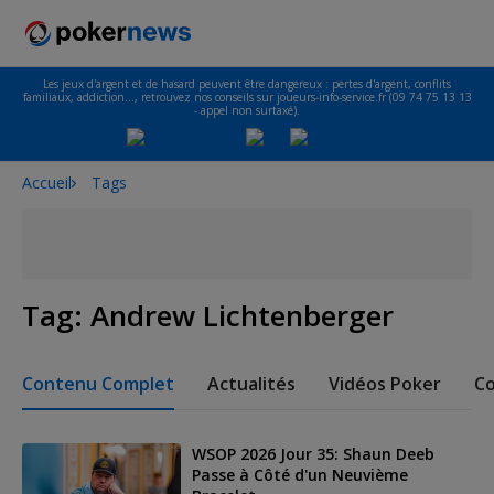
Les jeux d'argent et de hasard peuvent être dangereux : pertes d'argent, conflits
familiaux, addiction…, retrouvez nos conseils sur joueurs-info-service.fr (09 74 75 13 13
- appel non surtaxé).
Accueil
Tags
Tag:
Andrew Lichtenberger
Contenu Complet
Actualités
Vidéos Poker
Co
WSOP 2026 Jour 35: Shaun Deeb
Passe à Côté d'un Neuvième