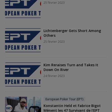
25 février 2023
Lichtenberger Gets Short Among
Others
25 février 2023
Kim Reraises Turn and Takes It
Down On River
24 février 2023
European Poker Tour (EPT)
Konstantin Held et Fabrice Bigot
Mènent les 47 Survivant de l'EPT