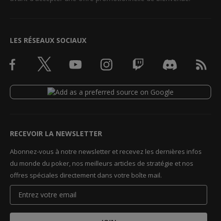
LES RÉSEAUX SOCIAUX
RECEVOIR LA NEWSLETTER
Abonnez-vous à notre newsletter et recevez les dernières infos
du monde du poker, nos meilleurs articles de stratégie et nos
offres spéciales directement dans votre boîte mail.