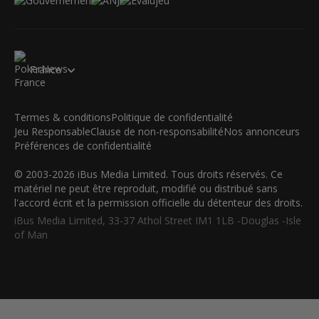
France
Termes & conditions
Politique de confidentialité
Jeu Responsable
Clause de non-responsabilité
Nos annonceurs
Préférences de confidentialité
© 2003-2026 iBus Media Limited. Tous droits réservés. Ce
matériel ne peut être reproduit, modifié ou distribué sans
l'accord écrit et la permission officielle du détenteur des droits.
iBus Media Limited, 33-37 Athol Street IM1 1LB -Douglas -Isle
of Man