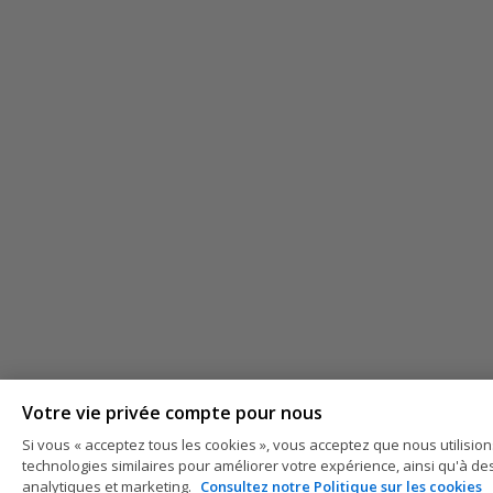
Votre vie privée compte pour nous
Si vous « acceptez tous les cookies », vous acceptez que nous utilisio
technologies similaires pour améliorer votre expérience, ainsi qu'à des
analytiques et marketing.
Consultez notre Politique sur les cookies