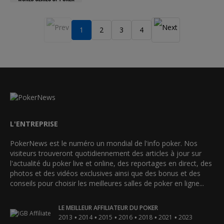
1
2
3
4
L'ENTREPRISE
PokerNews est le numéro un mondial de l'info poker. Nos
visiteurs trouveront quotidiennement des articles à jour sur
l'actualité du poker live et online, des reportages en direct, des
photos et des vidéos exclusives ainsi que des bonus et des
conseils pour choisir les meilleures salles de poker en ligne...
LE MEILLEUR AFFILIATEUR DU POKER
•
•
•
•
•
•
2013
2014
2015
2016
2018
2021
2023