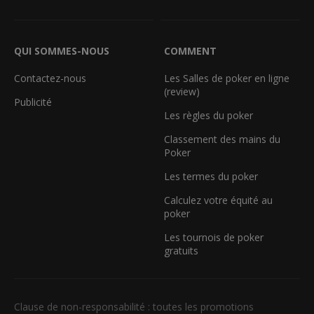
QUI SOMMES-NOUS
COMMENT
Contactez-nous
Les Salles de poker en ligne
(review)
Publicité
Les règles du poker
Classement des mains du
Poker
Les termes du poker
Calculez votre équité au
poker
Les tournois de poker
gratuits
Clause de non-responsabilité : toutes les promotions