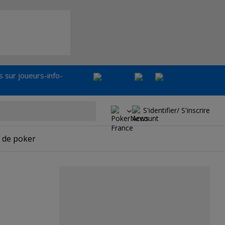
s sur joueurs-info-
S'identifier/ S'inscrire
s de poker