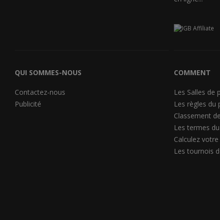
QUI SOMMES-NOUS
COMMENT
Contactez-nous
Les Salles de 
Publicité
Les règles du 
Classement de
Les termes du
Calculez votre
Les tournois d