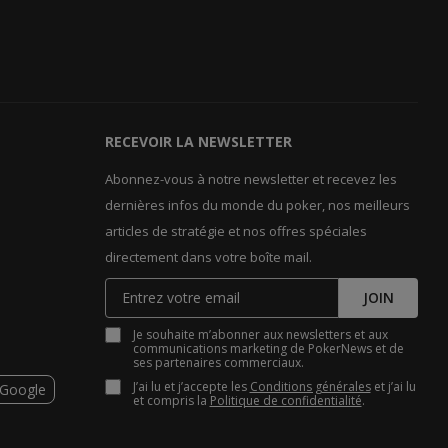
RECEVOIR LA NEWSLETTER
Abonnez-vous à notre newsletter et recevez les
dernières infos du monde du poker, nos meilleurs
articles de stratégie et nos offres spéciales
directement dans votre boîte mail.
JOIN
Je souhaite m’abonner aux newsletters et aux
communications marketing de PokerNews et de
ses partenaires commerciaux.
J’ai lu et j’accepte les
Conditions générales
et j’ai lu
et compris la
Politique de confidentialité
.