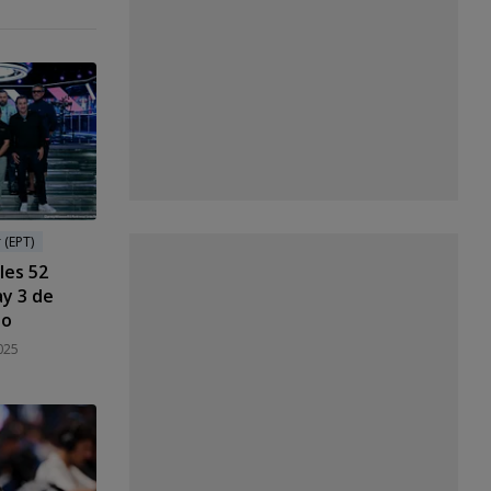
 (EPT)
les 52
ay 3 de
lo
025