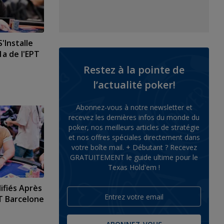
'Installe
a de l'EPT
Restez à la pointe de
l’actualité poker!
Abonnez-vous à notre newsletter et
recevez les dernières infos du monde du
poker, nos meilleurs articles de stratégie
et nos offres spéciales directement dans
votre boîte mail. + Débutant ? Recevez
GRATUITEMENT le guide ultime pour le
Texas Hold'em !
ifiés Après
PT Barcelone