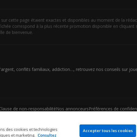
s sur cette page étaient exactes et disponibles au moment de la réd
ichée correspond à la plus récente promotion disponible en cliquant sur
lle de bienvenue.
argent, conflits familiaux, addiction…, retrouvez nos conseils sur jou
Clause de non-responsabilité
Nos annonceurs
Préférences de confident
 ne peut être reproduit, modifié ou distribué sans l'accord écrit et la
of Man
ions des cookies et technologies
Accepter tous les cookies
tiques et marketing.
Consultez