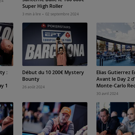
24
Super High Roller
3 min à lire
02 septembre 2024
ty :
Début du 10 200€ Mystery
Elias Gutierrez 
Bounty
Avant le Day 2 d
ay 1
Monte-Carlo Re
26 août 2024
30 avril 2024