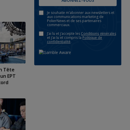
ABONNEZ-VOUS
Je souhaite m’abonner aux newsletters et
aux communications marketing de
PokerNews et de ses partenaires
commerciaux.
J’ai lu et j’accepte les
Conditions générales
et j’ai lu et compris la
Politique de
confidentialité
.
En Tête
'un EPT
cord