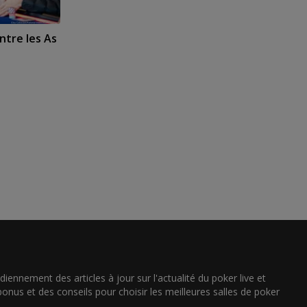
tre les As
ennement des articles à jour sur l'actualité du poker live et
onus et des conseils pour choisir les meilleures salles de poker