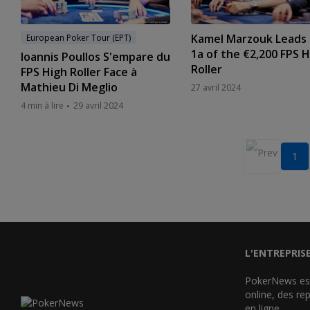
Kamel Marzouk Leads
European Poker Tour (EPT)
1a of the €2,200 FPS 
Ioannis Poullos S'empare du
Roller
FPS High Roller Face à
Mathieu Di Meglio
27 avril 2024
4 min à lire
29 avril 2024
1
L'ENTREPRIS
PokerNews est 
online, des re
en ligne...