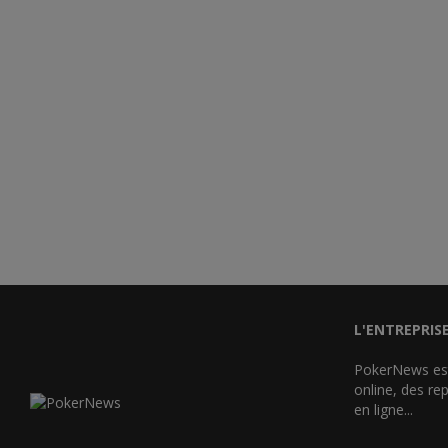
L'ENTREPRIS
PokerNews est 
online, des re
en ligne...