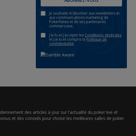
ABONNEZ-VOUS
Je souhaite m’abonner aux newsletters et
aux communications marketing de
PokerNews et de ses partenaires
commerciaux.
J’ai lu et j’accepte les
Conditions générales
et j’ai lu et compris la
Politique de
confidentialité
.
ennement des articles à jour sur l'actualité du poker live et
onus et des conseils pour choisir les meilleures salles de poker