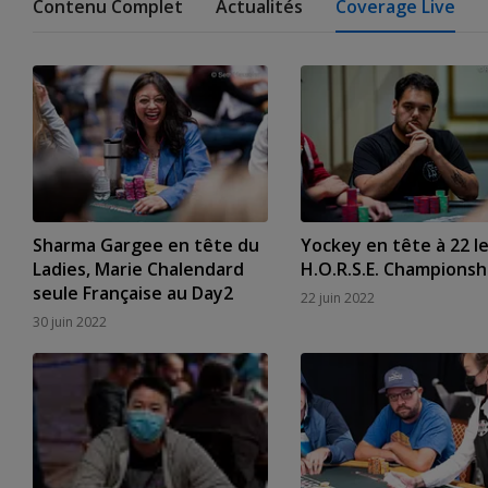
Contenu Complet
Actualités
Coverage Live
Sharma Gargee en tête du
Yockey en tête à 22 l
Ladies, Marie Chalendard
H.O.R.S.E. Championsh
seule Française au Day2
22 juin 2022
30 juin 2022