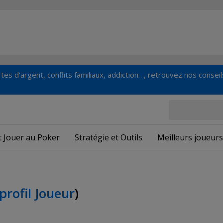
s d'argent, conflits familiaux, addiction…, retrouvez nos conseil
Jouer au Poker
Stratégie et Outils
Meilleurs joueur
profil Joueur
)