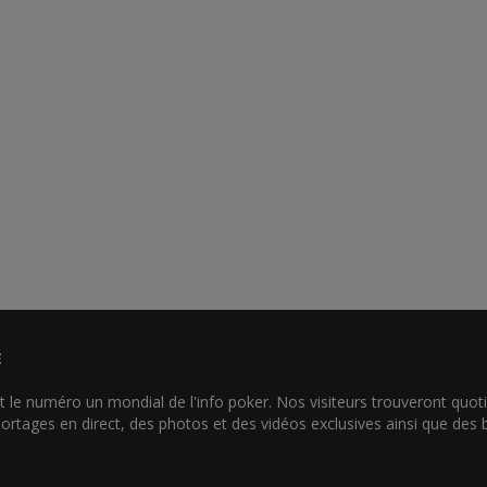
E
le numéro un mondial de l'info poker. Nos visiteurs trouveront quotidi
portages en direct, des photos et des vidéos exclusives ainsi que des b