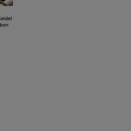
eidel
 bon