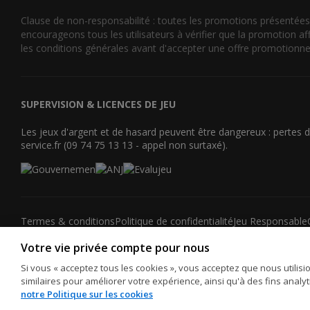
Clause de non-responsabilité : toutes les promotions présentée
encourageons tous les utilisateurs à vérifier que la promotion aff
les conditions générales avant d'accepter une offre promotionne
SUPERVISION & LICENCES DE JEU
Les jeux d'argent et de hasard peuvent être dangereux : pertes d'
service.fr (09 74 75 13 13 - appel non surtaxé).
Termes & conditions
Politique de confidentialité
Jeu Responsable
Votre vie privée compte pour nous
© 2003-2026 iBus Media Limited. Tous droits réservés. Ce matériel
iBus Media Limited, 33-37 Athol Street IM1 1LB -Douglas -Isle 
Si vous « acceptez tous les cookies », vous acceptez que nous utilis
similaires pour améliorer votre expérience, ainsi qu'à des fins analy
notre Politique sur les cookies