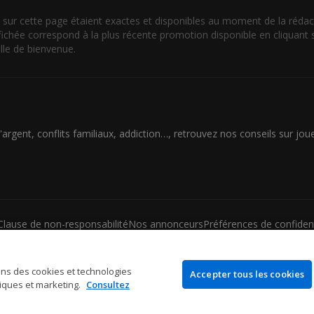
s sur cette page étaient exactes et disponibles au moment de la réd
ichée correspond à la plus récente promotion disponible en cliquant sur
lle de bienvenue.
argent, conflits familiaux, addiction…, retrouvez nos conseils sur jou
Clause de non-responsabilité
Nos annonceurs
Préférences de confident
 ne peut être reproduit, modifié ou distribué sans l'accord écrit et la
of Man
ions des cookies et technologies
Accepter tous les cookies
tiques et marketing.
Consultez