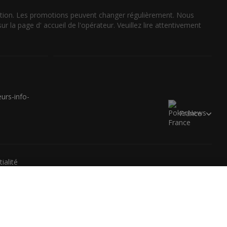
action. Les promotions peuvent changer régulièrement. Nous
 la page d' accueil de l'opérateur. Veuillez lire attentivement
eurs-info-
France
ialité
 permission officielle du détenteur des droits.