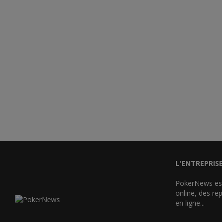
L'ENTREPRIS
PokerNews est 
online, des re
en ligne...