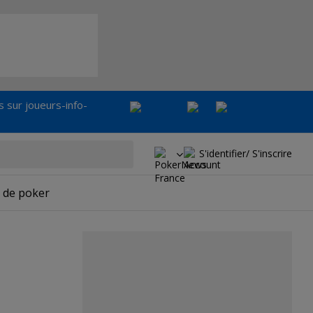
s sur joueurs-info-
S'identifier/ S'inscrire
s de poker