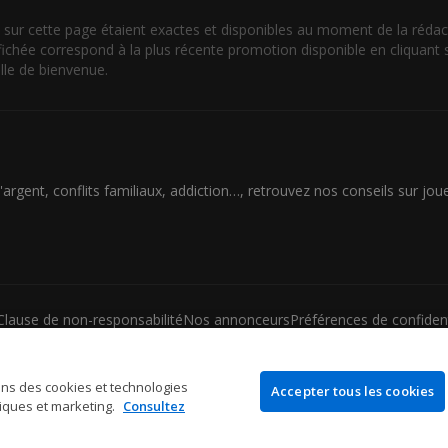
s sur cette page étaient exactes et disponibles au moment de la réd
ichée correspond à la plus récente promotion disponible en cliquant sur
lle de bienvenue.
argent, conflits familiaux, addiction…, retrouvez nos conseils sur jou
Clause de non-responsabilité
Nos annonceurs
Préférences de confident
 ne peut être reproduit, modifié ou distribué sans l'accord écrit et la
of Man
ions des cookies et technologies
Accepter tous les cookies
tiques et marketing.
Consultez