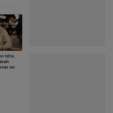
en tête,
 Noah
rner en