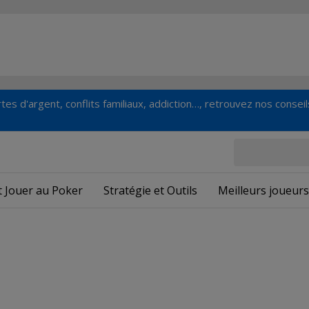
s d'argent, conflits familiaux, addiction…, retrouvez nos conseil
Jouer au Poker
Stratégie et Outils
Meilleurs joueur