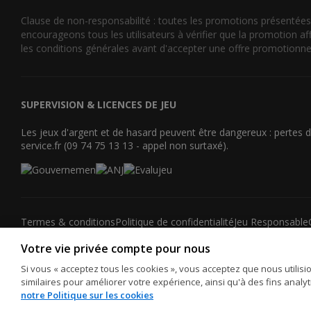
Clause de non-responsabilité : toutes les promotions présentée
encourageons tous les utilisateurs à vérifier que la promotion aff
les conditions générales avant d'accepter une offre promotionne
SUPERVISION & LICENCES DE JEU
Les jeux d'argent et de hasard peuvent être dangereux : pertes d'
service.fr (09 74 75 13 13 - appel non surtaxé).
Termes & conditions
Politique de confidentialité
Jeu Responsable
Votre vie privée compte pour nous
© 2003-2026 iBus Media Limited. Tous droits réservés. Ce matériel
iBus Media Limited, 33-37 Athol Street IM1 1LB -Douglas -Isle 
Si vous « acceptez tous les cookies », vous acceptez que nous utilis
similaires pour améliorer votre expérience, ainsi qu'à des fins analy
notre Politique sur les cookies