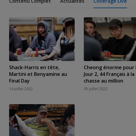
Contenu Complet
Actualités
Coverage Live
Shack-Harris en tête,
Cheong énorme pour 
Martini et Benyamine au
Jour 2, 44 Français à la
Final Day
chasse au million
14 juillet 2022
05 juillet 2022