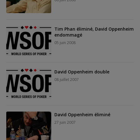
Tim Phan éliminé, David Oppenheim
endommagé
05 juin 2008
David Oppenheim double
08 juillet 2007
David Oppenheim éliminé
27 juin 2007