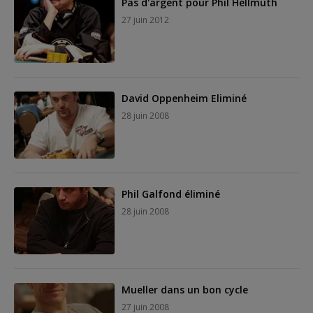
Pas d'argent pour Phil Hellmuth
27 juin 2012
David Oppenheim Eliminé
28 juin 2008
Phil Galfond éliminé
28 juin 2008
Mueller dans un bon cycle
27 juin 2008