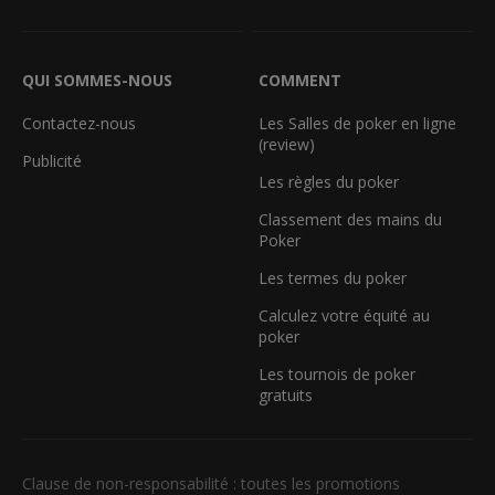
QUI SOMMES-NOUS
COMMENT
Contactez-nous
Les Salles de poker en ligne
(review)
Publicité
Les règles du poker
Classement des mains du
Poker
Les termes du poker
Calculez votre équité au
poker
Les tournois de poker
gratuits
Clause de non-responsabilité : toutes les promotions