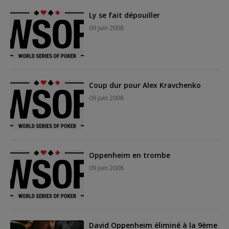
Ly se fait dépouiller
09 juin 2008
Coup dur pour Alex Kravchenko
09 juin 2008
Oppenheim en trombe
09 juin 2008
David Oppenheim éliminé à la 9ème