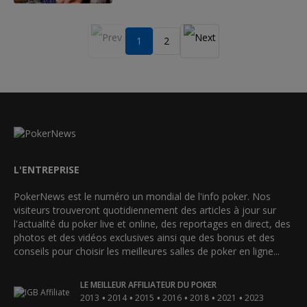
1
2
L'ENTREPRISE
PokerNews est le numéro un mondial de l'info poker. Nos
visiteurs trouveront quotidiennement des articles à jour sur
l'actualité du poker live et online, des reportages en direct, des
photos et des vidéos exclusives ainsi que des bonus et des
conseils pour choisir les meilleures salles de poker en ligne...
LE MEILLEUR AFFILIATEUR DU POKER
•
•
•
•
•
•
2013
2014
2015
2016
2018
2021
2023