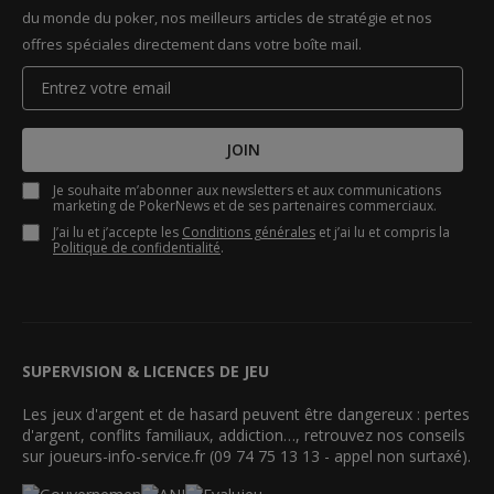
du monde du poker, nos meilleurs articles de stratégie et nos
offres spéciales directement dans votre boîte mail.
JOIN
Je souhaite m’abonner aux newsletters et aux communications
marketing de PokerNews et de ses partenaires commerciaux.
J’ai lu et j’accepte les
Conditions générales
et j’ai lu et compris la
Politique de confidentialité
.
SUPERVISION & LICENCES DE JEU
Les jeux d'argent et de hasard peuvent être dangereux : pertes
d'argent, conflits familiaux, addiction…, retrouvez nos conseils
sur joueurs-info-service.fr (09 74 75 13 13 - appel non surtaxé).