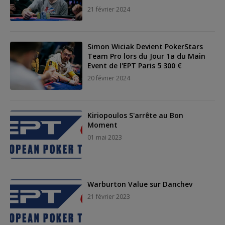
21 février 2024
Simon Wiciak Devient PokerStars
Team Pro lors du Jour 1a du Main
Event de l'EPT Paris 5 300 €
20 février 2024
Kiriopoulos S'arrête au Bon
Moment
01 mai 2023
Warburton Value sur Danchev
21 février 2023