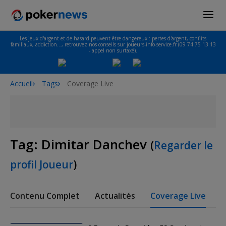
Les jeux d'argent et de hasard peuvent être dangereux : pertes d'argent, conflits
familiaux, addiction…, retrouvez nos conseils sur joueurs-info-service.fr (09 74 75 13 13
- appel non surtaxé).
Accueil
Tags
Coverage Live
Tag:
Dimitar Danchev
(
Regarder le
profil Joueur
)
Contenu Complet
Actualités
Coverage Live